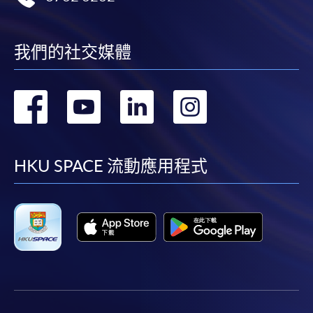
我們的社交媒體
轉
轉
轉
轉
到
到
到
到
facebook
youtube
linkedin
instag
HKU SPACE 流動應用程式