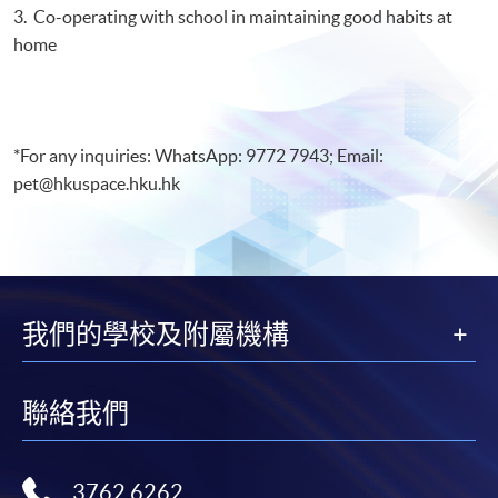
3. Co-operating with school in maintaining good habits at
home
*For any inquiries: WhatsApp: 9772 7943; Email:
pet@hkuspace.hku.hk
我們的學校及附屬機構
聯絡我們
3762 6262