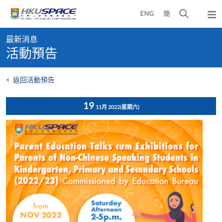
Skip
打
ENG
簡
to
彈
main
開
出
Main
content
搜
主
最新消息
content
選
尋
活動預告
start
單
介
面
<
返回活動預告
19
11月 2022
(星期六)