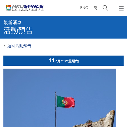
Skip
打
ENG
簡
to
彈
main
開
出
Main
content
搜
主
最新消息
content
選
尋
活動預告
start
單
介
面
<
返回活動預告
11
6月 2022
(星期六)