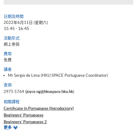
日期及時間
2022年6月11日 (星期六)
15:45 - 16:45
活動形式
網上參與
費用
免費
講者
Mr Sergio de Lima (HKU SPACE Portuguese Coordinator)
查詢
2975 5764 (
joyce.ng@hkuspace.hku.hk
)
相關課程
Certificate in Portuguese (Introductory)
Beginners' Portuguese
Beginners' Portuguese 2
相
更多
Beginners' Portuguese 3
關
Intermediate Portuguese 2