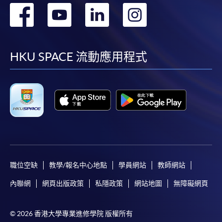
轉
轉
轉
轉
到
到
到
到
facebook
youtube
linkedin
instag
HKU SPACE 流動應用程式
職位空缺
教學/報名中心地點
學員網站
教師網站
內聯網
網頁出版政策
私隱政策
網站地圖
無障礙網頁
© 2026 香港大學專業進修學院 版權所有