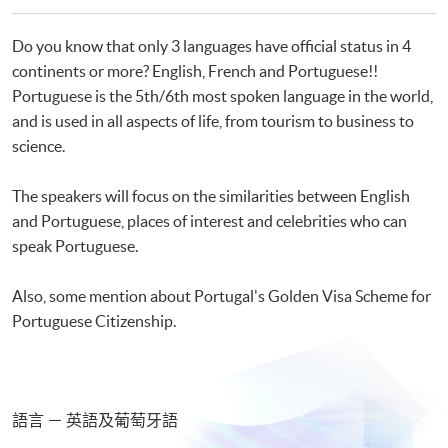
課
程
Do you know that only 3 languages have official status in 4
continents or more? English, French and Portuguese!!
Portuguese is the 5th/6th most spoken language in the world,
and is used in all aspects of life, from tourism to business to
science.
The speakers will focus on the similarities between English
and Portuguese, places of interest and celebrities who can
speak Portuguese.
Also, some mention about Portugal's Golden Visa Scheme for
Portuguese Citizenship.
語言 － 英語及葡萄牙語