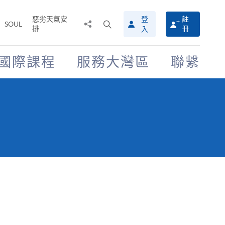
惡劣天氣安
登
註
分
打
SOUL
排
冊
入
享
開
至
搜
尋
國際課程
服務大灣區
聯繫
介
面