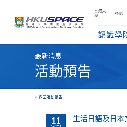
Skip
to
香港大
ENG
main
學
content
認識學
Main
content
最新消息
start
活動預告
<
返回活動預告
生活日語及日本文
11
6月 2022