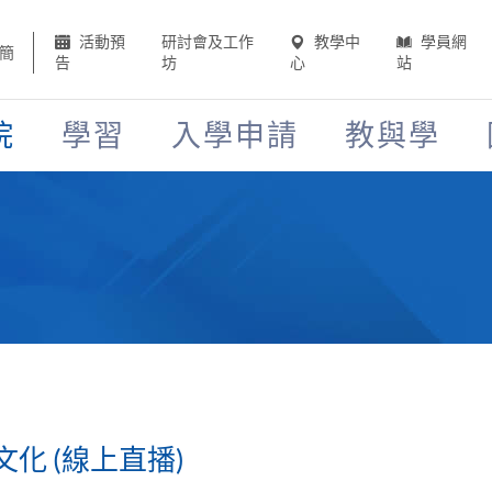
活動預
研討會及工作
教學中
學員網
簡
告
坊
心
站
院
學習
入學申請
教與學
化 (線上直播)