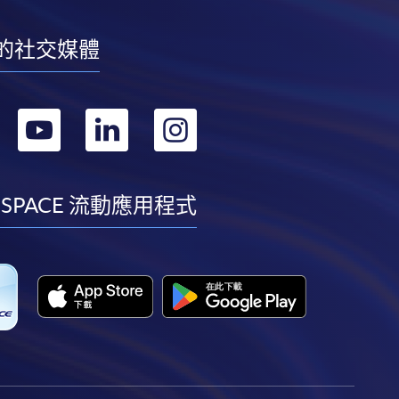
的社交媒體
轉
轉
轉
轉
到
到
到
到
facebook
youtube
linkedin
instagram
 SPACE 流動應用程式