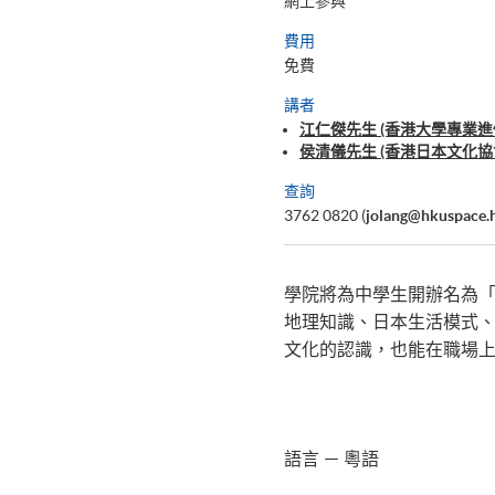
網上參與
費用
免費
講者
江仁傑先生 (香港大學專業進修
侯清儀先生 (香港日本文化協
查詢
3762 0820 (
jolang@hkuspace.
學院將為中學生開辦名為
地理知識、日本生活模式
文化的認識，也能在職場
語言 － 粵語