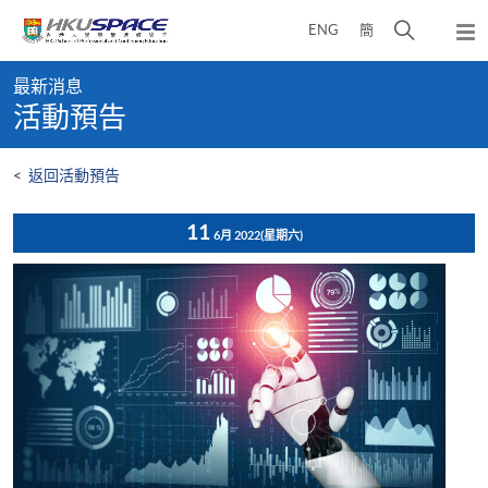
Skip
打
ENG
簡
to
彈
main
開
出
Main
content
搜
主
最新消息
content
選
尋
活動預告
start
單
介
面
<
返回活動預告
11
6月 2022
(星期六)