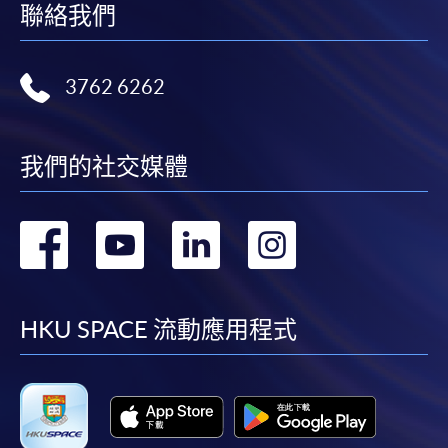
聯絡我們
3762 6262
我們的社交媒體
轉
轉
轉
轉
到
到
到
到
facebook
youtube
linkedin
instag
HKU SPACE 流動應用程式