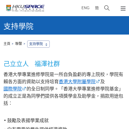
Skip
打
ENG
簡
to
彈
main
開
出
Main
content
搜
主
content
支持學院
選
尋
start
單
介
面
主頁
聯繫
支持學院
己立立人 福澤社群
香港大學專業進修學院是一所自負盈虧的專上院校，學院有
賴各方面的資助以支持培育
香港大學附屬學院
及
國際學院
的全日制同學。「香港大學專業進修學院基金」
的成立正是為同學們提供各項獎學金及助學金，捐款用途包
括：
鼓勵及表揚學業成就