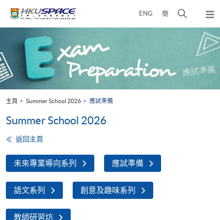
Skip
打
ENG
簡
to
彈
main
開
出
Main
content
搜
主
content
選
尋
start
單
介
面
主頁
Summer School 2026
應試準備
Summer School 2026
返回主頁
未來專業導向系列
應試準備
語文系列
創意及趣味系列
教師研習坊