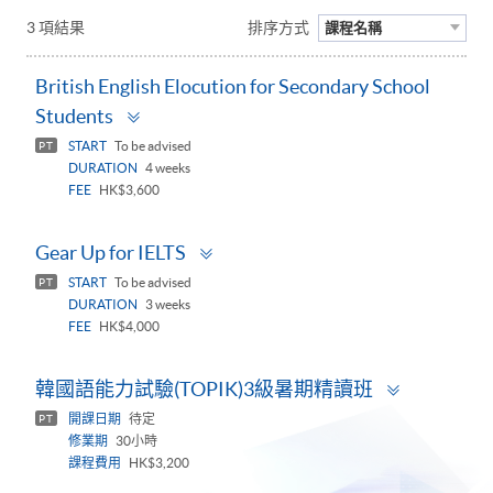
3 項結果
排序方式
課程名稱
British English Elocution for Secondary School
Toggle
Students
panel
START
To be advised
PT
DURATION
4 weeks
FEE
HK$3,600
Toggle
Gear Up for IELTS
panel
START
To be advised
PT
DURATION
3 weeks
FEE
HK$4,000
Toggle
韓國語能力試驗(TOPIK)3級暑期精讀班
panel
開課日期
待定
PT
修業期
30小時
課程費用
HK$3,200