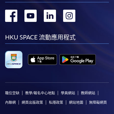
轉
轉
轉
轉
到
到
到
到
facebook
youtube
linkedin
instag
HKU SPACE 流動應用程式
職位空缺
教學/報名中心地點
學員網站
教師網站
內聯網
網頁出版政策
私隱政策
網站地圖
無障礙網頁