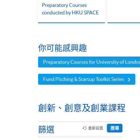
？
Preparatory Courses
conducted by HKU SPACE
你可能感興趣
Preparatory Courses for University of Lon
Fund Pitching & Startup Toolkit Series
創新、創意及創業課程
篩選
搜尋
重新設置