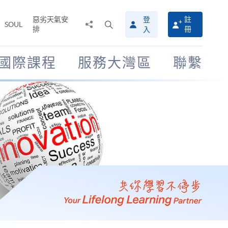
惡劣天氣安
登
註
分
打
SOUL
排
冊
入
享
開
至
搜
尋
國際課程
服務大灣區
聯繫
介
面