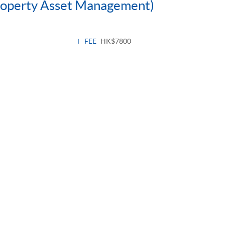
 Property Asset Management)
FEE
HK$7800