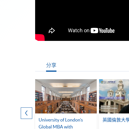
分享
our Career: 機
University of London’s
英國倫敦大
準備嘅人，你
Global MBA with