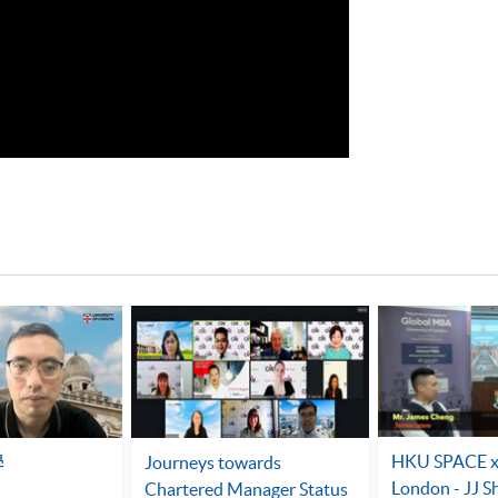
HKU SPACE x 
學
Journeys towards
London - JJ S
Chartered Manager Status