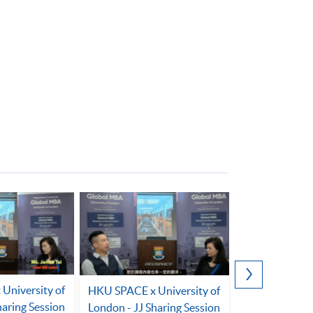
University of
HKU SPACE x University of
潮學ArtTech 
haring Session
London - JJ Sharing Session
買賣