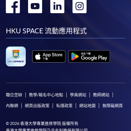
轉
轉
轉
轉
到
到
到
到
facebook
youtube
linkedin
instag
HKU SPACE 流動應用程式
職位空缺
教學/報名中心地點
學員網站
教師網站
內聯網
網頁出版政策
私隱政策
網站地圖
無障礙網頁
© 2026 香港大學專業進修學院 版權所有
香港大學專業進修學院乃非牟利擔保有限公司