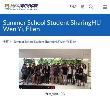
Skip
打
ENG
簡
to
彈
main
開
出
Main
content
搜
主
content
Summer School Student SharingHU
選
尋
start
Wen Yi, Ellen
單
介
面
主頁
Summer School Student SharingHU Wen Yi, Ellen
firm_visit.JPG