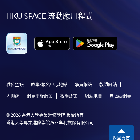
到
到
到
到
facebook
youtube
linkedin
instag
HKU SPACE 流動應用程式
職位空缺
教學/報名中心地點
學員網站
教師網站
內聯網
網頁出版政策
私隱政策
網站地圖
無障礙網頁
© 2026 香港大學專業進修學院 版權所有
香港大學專業進修學院乃非牟利擔保有限公司
返回頁首