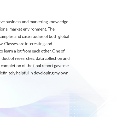
sive business and marketing knowledge.
tional market environment. The
xamples and case studies of both global
. Classes are interesting and
to learn a lot from each other. One of
nduct of researches, data collection and
 completion of the final report gave me
definitely helpful in developing my own