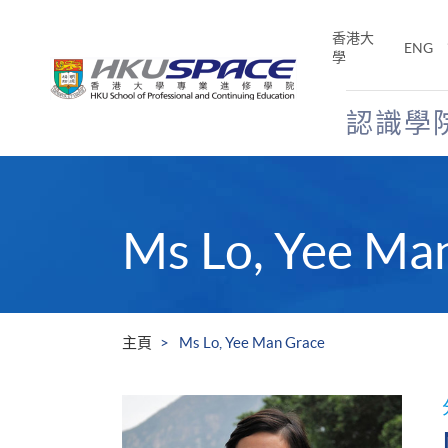
Skip
to
香港大
ENG
main
學
content
認識學
Main
content
start
Ms Lo, Yee Ma
主頁
Ms Lo, Yee Man Grace