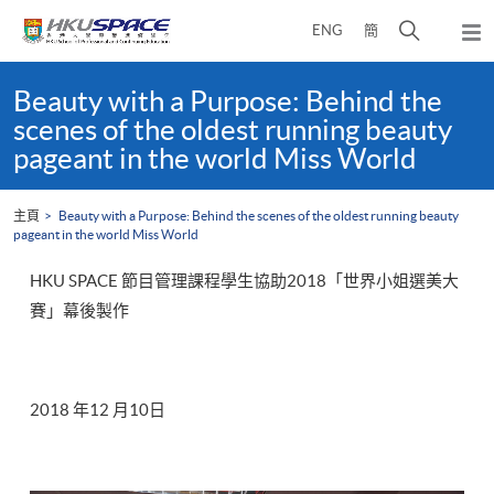
Skip
打
ENG
簡
to
彈
main
開
出
Main
content
搜
主
content
Beauty with a Purpose: Behind the
選
尋
start
scenes of the oldest running beauty
單
介
pageant in the world Miss World
面
主頁
Beauty with a Purpose: Behind the scenes of the oldest running beauty
pageant in the world Miss World
HKU SPACE 節目管理課程學生協助2018「世界小姐選美大
賽」幕後製作
2018 年12 月10日