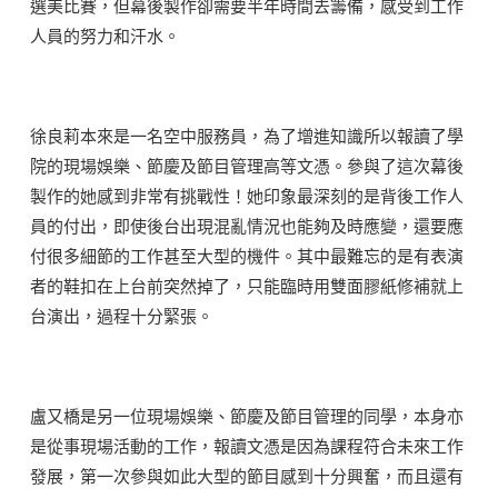
選美比賽，但幕後製作卻需要半年時間去籌備，感受到工作
人員的努力和汗水。
徐良莉本來是一名空中服務員，為了增進知識所以報讀了學
院的現場娛樂、節慶及節目管理高等文憑。參與了這次幕後
製作的她感到非常有挑戰性！她印象最深刻的是背後工作人
員的付出，即使後台出現混亂情況也能夠及時應變，還要應
付很多細節的工作甚至大型的機件。其中最難忘的是有表演
者的鞋扣在上台前突然掉了，只能臨時用雙面膠紙修補就上
台演出，過程十分緊張。
盧又橋是另一位現場娛樂、節慶及節目管理的同學，本身亦
是從事現場活動的工作，報讀文憑是因為課程符合未來工作
發展，第一次參與如此大型的節目感到十分興奮，而且還有