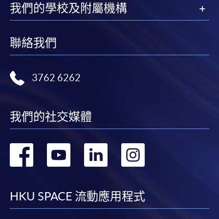
我們的學校及附屬機構
聯絡我們
3762 6262
我們的社交媒體
轉
轉
轉
轉
到
到
到
到
facebook
youtube
linkedin
instag
HKU SPACE 流動應用程式