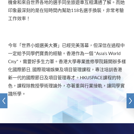
機會和來自世界各地的選手同坐旅遊車互相溝通了解。而她
印象最深刻的是在短時間內幫助118名選手換裝，非常考驗
工作效率！
今年「世界小姐選美大賽」已經完美落幕，但深信在過程中
一定給予同學們寶貴的經驗。香港作為一個 "Asia’s World
City"，需要好多生力軍。香港大學專業進修學院藉開辦多樣
化國際節日, 國際現場娛樂及項目管理課程，專注培訓香港
新一代的國際節日及項目管理專才。HKUSPACE課程的特
色，課程除教授學術理論外，亦著重與行業接軌，讓同學實
踐所學。