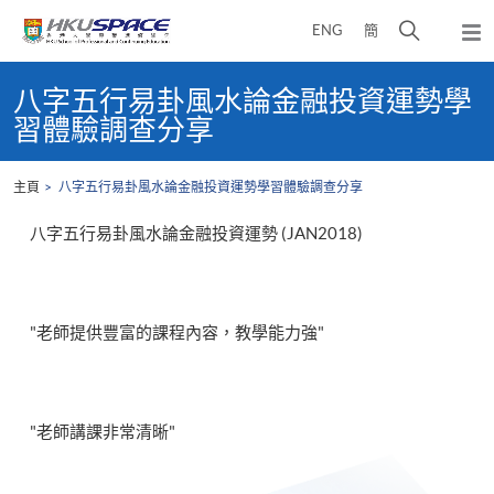
Skip
打
ENG
簡
to
彈
main
開
出
Main
content
搜
主
content
八字五行易卦風水論金融投資運勢學
選
尋
start
習體驗調查分享
單
介
面
主頁
八字五行易卦風水論金融投資運勢學習體驗調查分享
八字五行易卦風水論金融投資運勢 (JAN2018)
"老師提供豐富的課程內容，教學能力強"
"老師講課非常清晰"