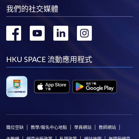
我們的社交媒體
轉
轉
轉
轉
到
到
到
到
facebook
youtube
linkedin
instag
HKU SPACE 流動應用程式
職位空缺
教學/報名中心地點
學員網站
教師網站
內聯網
網頁出版政策
私隱政策
網站地圖
無障礙網頁