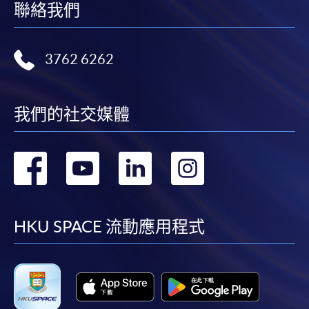
聯絡我們
3762 6262
我們的社交媒體
轉
轉
轉
轉
到
到
到
到
facebook
youtube
linkedin
instag
HKU SPACE 流動應用程式