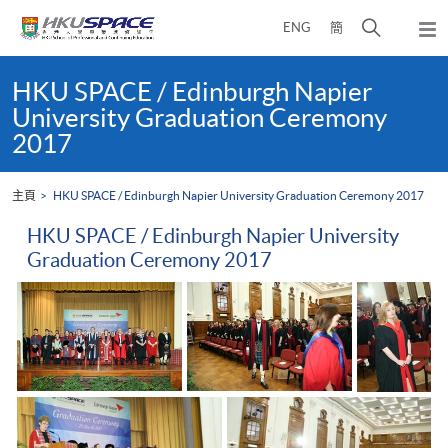
Skip
打
ENG
簡
to
彈
main
開
出
Main
content
搜
主
content
HKU SPACE / Edinburgh Napier
選
尋
start
University Graduation Ceremony
單
介
2017
面
主頁
HKU SPACE / Edinburgh Napier University Graduation Ceremony 2017
HKU SPACE / Edinburgh Napier University
Graduation Ceremony 2017