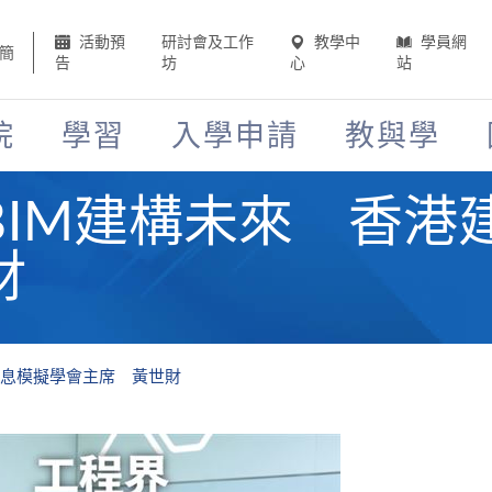
活動預
研討會及工作
教學中
學員網
簡
告
坊
心
站
院
學習
入學申請
教與學
BIM建構未來 香港
財
信息模擬學會主席 黃世財