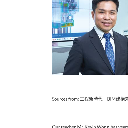
Sources from: 工程新時代 BIM
Our teacher, Mr. Kevin Wong, has years