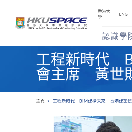
Skip
to
香港大
ENG
main
學
content
認識學
Main
工程新時代 
content
start
會主席 黃世
主頁
工程新時代 BIM建構未來 香港建築