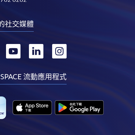
的社交媒體
轉
轉
轉
轉
到
到
到
到
facebook
youtube
linkedin
instagram
 SPACE 流動應用程式