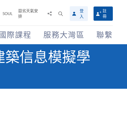
惡劣天氣安
登
註
分
打
SOUL
排
冊
入
享
開
至
搜
尋
國際課程
服務大灣區
聯繫
介
面
建築信息模擬學