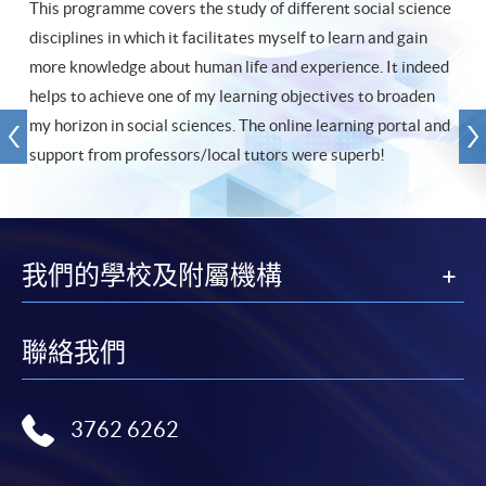
This programme covers the study of different social science
disciplines in which it facilitates myself to learn and gain
more knowledge about human life and experience. It indeed
helps to achieve one of my learning objectives to broaden
my horizon in social sciences. The online learning portal and
support from professors/local tutors were superb!
我們的學校及附屬機構
聯絡我們
3762 6262