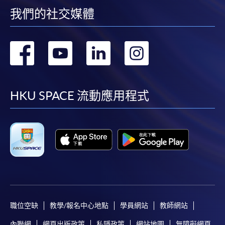
我們的社交媒體
轉
轉
轉
轉
到
到
到
到
facebook
youtube
linkedin
instag
HKU SPACE 流動應用程式
職位空缺
教學/報名中心地點
學員網站
教師網站
內聯網
網頁出版政策
私隱政策
網站地圖
無障礙網頁