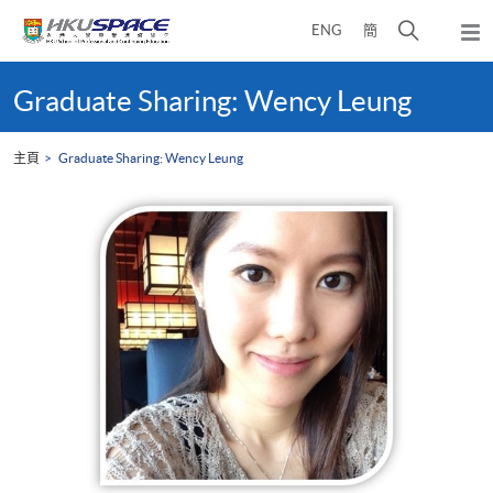
Skip
打
ENG
簡
to
彈
main
開
出
Main
content
搜
主
content
Graduate Sharing: Wency Leung
選
尋
start
單
介
主頁
Graduate Sharing: Wency Leung
面