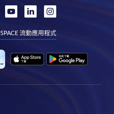
轉
轉
轉
轉
到
到
到
到
facebook
youtube
linkedin
instagram
 SPACE 流動應用程式