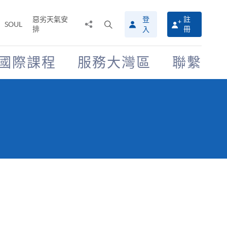
惡劣天氣安
登
註
分
打
SOUL
排
冊
入
享
開
至
搜
尋
國際課程
服務大灣區
聯繫
介
面