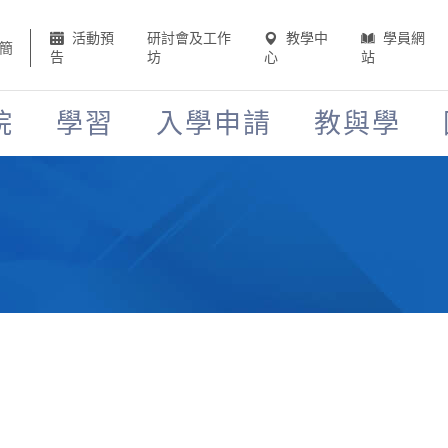
活動預
研討會及工作
教學中
學員網
簡
告
坊
心
站
院
學習
入學申請
教與學