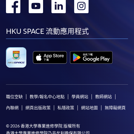
轉
轉
轉
轉
到
到
到
到
facebook
youtube
linkedin
instag
HKU SPACE 流動應用程式
職位空缺
教學/報名中心地點
學員網站
教師網站
內聯網
網頁出版政策
私隱政策
網站地圖
無障礙網頁
© 2026 香港大學專業進修學院 版權所有
香港大學專業進修學院乃非牟利擔保有限公司