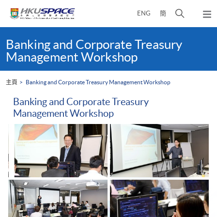
Skip
打
ENG
簡
to
彈
main
開
出
Main
content
搜
主
content
Banking and Corporate Treasury
選
尋
start
Management Workshop
單
介
面
主頁
Banking and Corporate Treasury Management Workshop
Banking and Corporate Treasury
Management Workshop