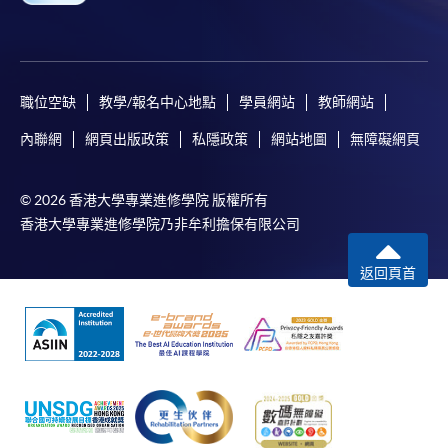
課程總成績合格 及
達到75%出席率 及
在
國家語言文字工作委員會
舉辦的
國家語委普通話水
職位空缺
教學/報名中心地點
學員網站
教師網站
平測試
中取得
二級甲等
成績。
內聯網
網頁出版政策
私隱政策
網站地圖
無障礙網頁
© 2026 香港大學專業進修學院 版權所有
測試組織／代理機構
香港大學專業進修學院乃非牟利擔保有限公司
國家語言文字工作委員會
返回頁首
國家語委普通話水平測試
持續進修基金
本課程已加入持續進修基金可獲發還款項課程名單內
普通話證書(高級)
本課程在資歴架構下獲得認可 (資歴架構第3級)