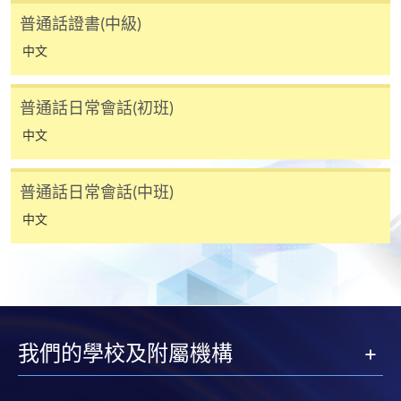
普通話證書(中級)
持續進修基金課程
中文
Certificate in Putonghua (Advanced)
普通話證書(高級)
普通話日常會話(初班)
課程編號
38C166074
中文
學費
$12,600
查詢號碼
3762-0805
普通話日常會話(中班)
中文
持續進修基金
::: 持續進修基金::::
CEF基金的新優化措施已於2022年8月1日實施。
我們的學校及附屬機構
學員如就讀於實施日期（即2022年8月1日）前開課的
課程，基金資助申請將按先前的規定及安排（包括