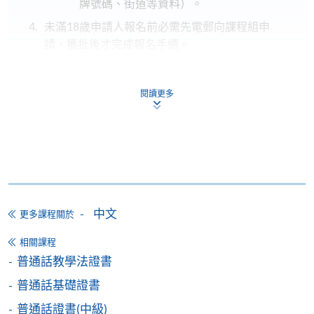
牌號碼、街道等資料）。
未滿18歲申請人報名前必需先電郵向課程組申
請，獲批後才完成報名手續。
申請人
必須
於報名後提交身份證明文件副本以供本
院核對閣下的報名資料。
閱讀更多
如果您是：
請提交：
香港永久性居
香港身份證副本
民
香港身份證副本，及
中文
更多課程關於
簽證副本
或
相關課程
香港非永久性
往來港澳通行證 及入境處發出的逗留
普通話教學法證書
居民
件通知書
普通話基礎證書
或
前往港澳通行證（俗稱單程證）
普通話證書(中級)