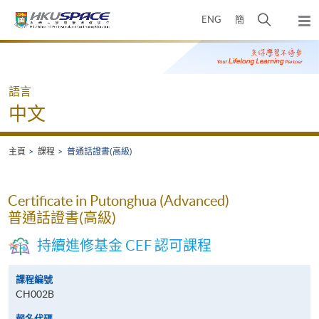
Skip
打
ENG
簡
to
彈
main
開
出
Main
content
搜
主
content
選
尋
start
單
介
語言
面
中文
主頁
課程
普通話證書(高級)
Certificate in Putonghua (Advanced)
普通話證書(高級)
持續進修基金 CEF 認可課程
課程編號
CH002B
報名代碼