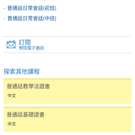
普通話日常會話(初班)
普通話日常會話(中班)
您可以通過以下方式提交上述文件：
電郵至cnlang@hkuspace.hku.hk；
訂閱
學院電子通訊
提交紙質副本至任何一間報名中心，並註明交給：
北角城中心
11
樓
語文教育及測試中心（中國語文）
探索其他課程
普通話教學法證書
中文
持續進修基金
普通話基礎證書
中文
香港大學專業進修學院的持續進修基金院校編號是
100