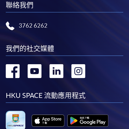
20,000元的資助上限、申請人必須在年齡屆滿71歲之
聯絡我們
前遞交申請的年齡上限）處理。所有資訊以持續進修
基金辦事處最新公佈為準。有關新優化措施的詳情，
請參閱：
3762 6262
https://www.wfsfaa.gov.hk/cef/tc/news/news_20220
801.htm
。（資料如有更改，以CEF網頁內資料為準）
我們的社交媒體
此課程已列入持續進修基金可發還款項課程名單。如
轉
轉
轉
轉
學員成功修畢課程及符合下列條件，可獲發還有關課
程費用的
最多80%（首10,000元）及60%（次15,000
到
到
到
到
元）
。申請人可不限次數申領合共最多 25,000 港元的
資助，但
必須在成功修畢基金課程後的一年內（註：
facebook
youtube
linkedin
instag
HKU SPACE 流動應用程式
根據成功修畢課程日期或指定的語文基準試的考試日
期（如適用），以較後者計一年內）遞交申請
。該基
金申請視乎持續進修基金可供運用款項的多寡審批
（以上資料如有更改，以CEF網頁內資料為準）。