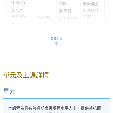
CH002B
10時
港大保良
何鴻燊社
(報名費:
逢 周日
區書院
HK$150)
2026年4
上午9時30
月12日
報名代
（香港銅
分
–
下午12
碼:
鑼灣禮頓
2380-
時30分
道66號）
-2688AW
（共100小
閱讀更多
(學費:
時，34
HK$12,600)
講）
報名代碼
2380-CH002B
單元及上課詳情
現時接受報名
單元
修業期
34 講
本課程為具有普通話證書課程水平人士，提供系統而