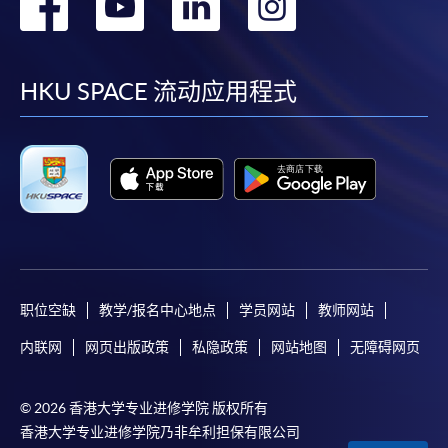
转
转
转
转
到
到
到
到
facebook
youtube
linkedin
instag
HKU SPACE 流动应用程式
职位空缺
教学/报名中心地点
学员网站
教师网站
内联网
网页出版政策
私隐政策
网站地图
无障碍网页
© 2026 香港大学专业进修学院 版权所有
香港大学专业进修学院乃非牟利担保有限公司