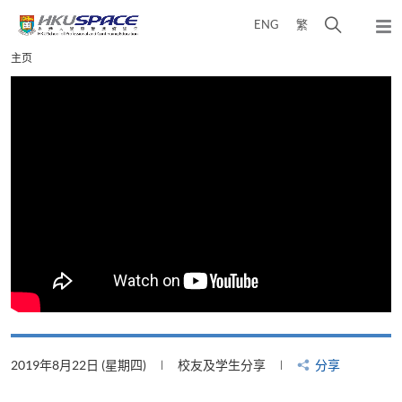
Skip
打
ENG
繁
to
弹
main
开
出
Main
主页
content
搜
主
content
菜
寻
start
单
介
面
2019年8月22日 (星期四)
校友及学生分享
分享
2