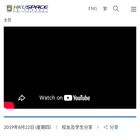
Skip
打
ENG
繁
to
弹
main
开
出
Main
主页
content
搜
主
content
菜
寻
start
单
介
面
2019年8月22日 (星期四)
校友及学生分享
分享
2