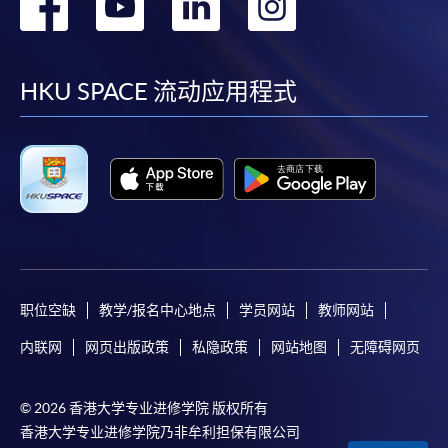
转
转
转
转
到
到
到
到
facebook
youtube
linkedin
instag
HKU SPACE 流动应用程式
职位空缺
教学/报名中心地点
学员网站
教师网站
内联网
网页出版政策
私隐政策
网站地图
无障碍网页
© 2026 香港大学专业进修学院 版权所有
香港大学专业进修学院乃非牟利担保有限公司