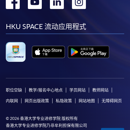
转
转
转
转
到
到
到
到
facebook
youtube
linkedin
instag
HKU SPACE 流动应用程式
职位空缺
教学/报名中心地点
学员网站
教师网站
内联网
网页出版政策
私隐政策
网站地图
无障碍网页
© 2026 香港大学专业进修学院 版权所有
香港大学专业进修学院乃非牟利担保有限公司