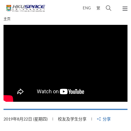
Skip
打
ENG
繁
to
弹
main
开
出
Main
主页
content
搜
主
content
菜
寻
start
单
介
面
2019年8月22日 (星期四)
校友及学生分享
分享
2