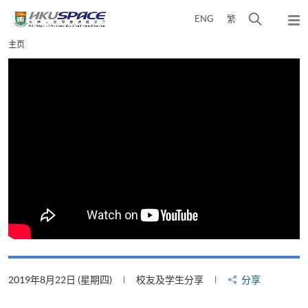
Skip
打
ENG
繁
to
弹
main
开
出
Main
主页
content
搜
主
content
菜
寻
start
单
介
面
2019年8月22日 (星期四)
校友及学生分享
分享
2