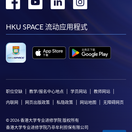
转
转
转
转
到
到
到
到
facebook
youtube
linkedin
instag
HKU SPACE 流动应用程式
职位空缺
教学/报名中心地点
学员网站
教师网站
内联网
网页出版政策
私隐政策
网站地图
无障碍网页
© 2026 香港大学专业进修学院 版权所有
香港大学专业进修学院乃非牟利担保有限公司