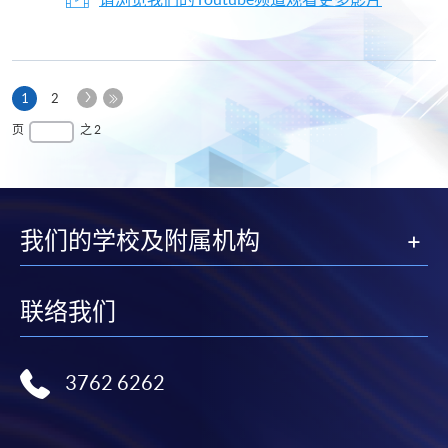
下
本
1
2
一
页
最
页
之 2
页
后
一
页
我们的学校及附属机构
联络我们
3762 6262