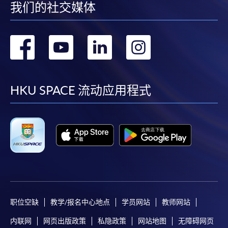
我们的社交媒体
转
转
转
转
到
到
到
到
facebook
youtube
linkedin
instag
HKU SPACE 流动应用程式
职位空缺
教学/报名中心地点
学员网站
教师网站
内联网
网页出版政策
私隐政策
网站地图
无障碍网页