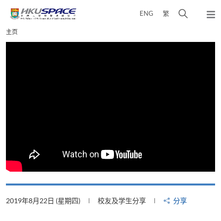
Skip
打
ENG
繁
to
弹
main
开
出
Main
主页
content
搜
主
content
菜
寻
start
单
介
面
2019年8月22日 (星期四)
校友及学生分享
分享
2