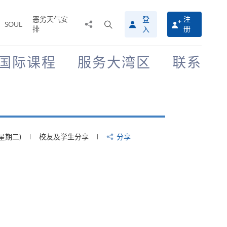
恶劣天气安
登
注
分
打
SOUL
排
册
入
享
开
至
搜
寻
国际课程
服务大湾区
联系
介
面
(星期四)
校友及学生分享
分享