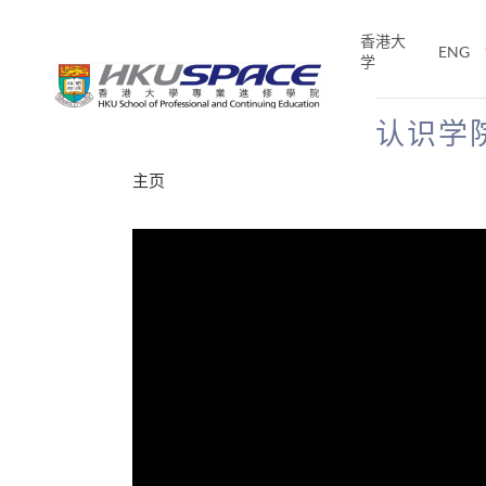
Skip
to
香港大
ENG
main
学
content
认识学
Main
主页
content
start
分享