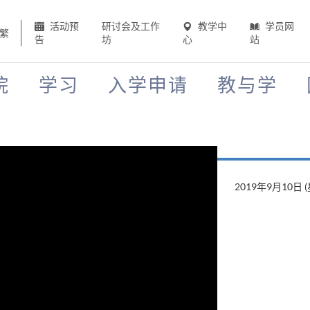
活动预
研讨会及工作
教学中
学员网
繁
告
坊
心
站
院
学习
入学申请
教与学
2019年8月22日 