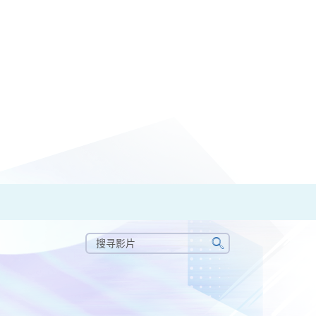
搜
寻
搜
影
寻
片