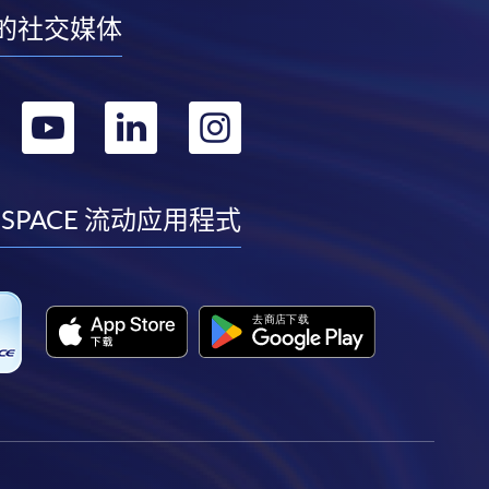
的社交媒体
转
转
转
转
到
到
到
到
facebook
youtube
linkedin
instagram
 SPACE 流动应用程式