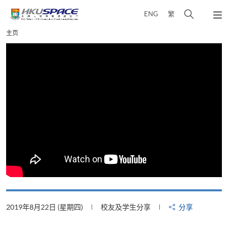
Skip
打
ENG
繁
to
弹
main
开
出
Main
主页
content
搜
主
content
菜
寻
start
单
介
面
2019年8月22日 (星期四)
校友及学生分享
分享
2