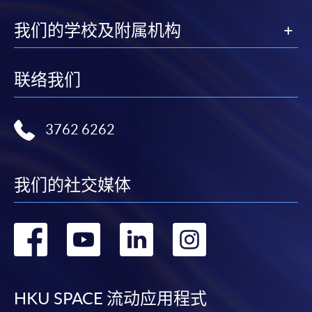
我们的学校及附属机构
联络我们
3762 6262
我们的社交媒体
转
转
转
转
到
到
到
到
facebook
youtube
linkedin
instag
HKU SPACE 流动应用程式