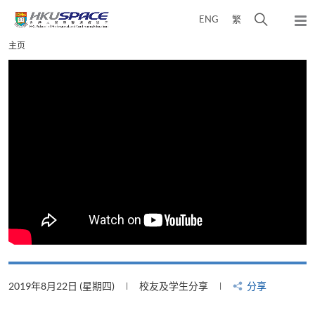
Skip
打
ENG
繁
to
弹
main
开
出
Main
主页
content
搜
主
content
菜
寻
start
单
介
面
2019年8月22日 (星期四)
校友及学生分享
分享
2