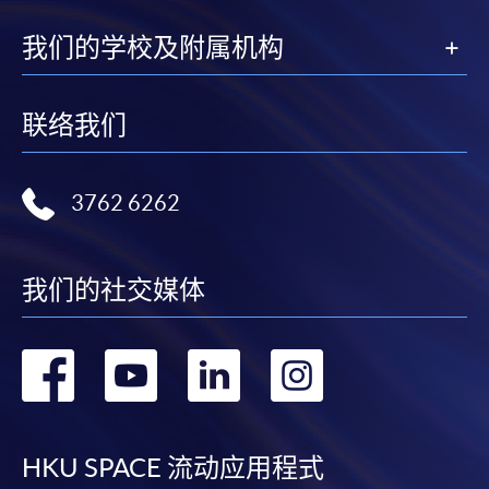
我们的学校及附属机构
联络我们
3762 6262
我们的社交媒体
转
转
转
转
到
到
到
到
facebook
youtube
linkedin
instag
HKU SPACE 流动应用程式