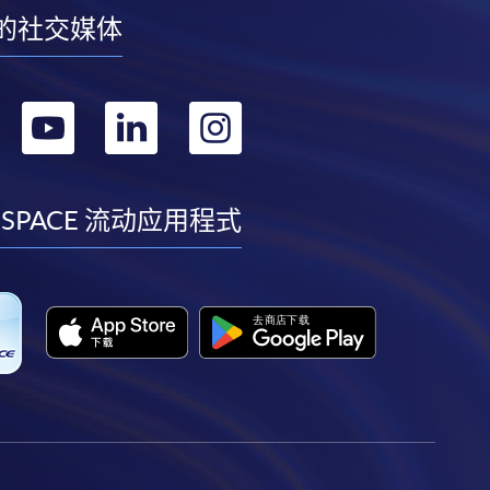
的社交媒体
转
转
转
转
到
到
到
到
facebook
youtube
linkedin
instagram
 SPACE 流动应用程式