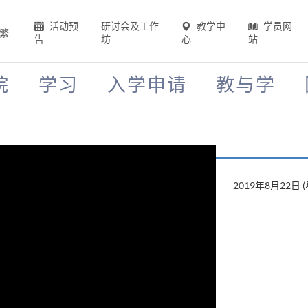
活动预
研讨会及工作
教学中
学员网
繁
告
坊
心
站
院
学习
入学申请
教与学
2019年8月22日 