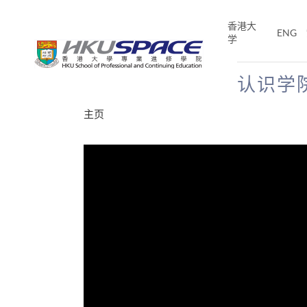
Skip
to
香港大
ENG
main
学
content
认识学
Main
主页
content
start
分享