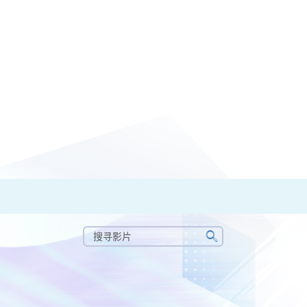
搜
寻
搜
影
寻
片