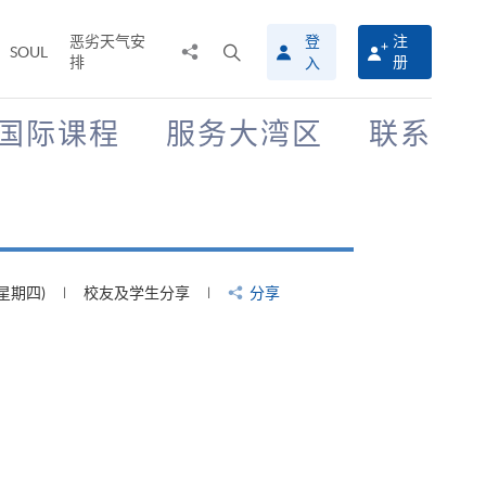
恶劣天气安
登
注
分
打
SOUL
排
册
入
享
开
至
搜
寻
国际课程
服务大湾区
联系
介
面
(星期四)
校友及学生分享
分享