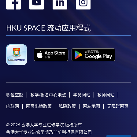
转
转
转
转
到
到
到
到
facebook
youtube
linkedin
instag
HKU SPACE 流动应用程式
职位空缺
教学/报名中心地点
学员网站
教师网站
内联网
网页出版政策
私隐政策
网站地图
无障碍网页
© 2026 香港大学专业进修学院 版权所有
香港大学专业进修学院乃非牟利担保有限公司