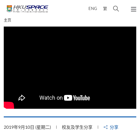
Skip
打
ENG
繁
to
弹
main
开
出
Main
主页
content
搜
主
content
菜
寻
start
单
介
面
2019年9月10日 (星期二)
校友及学生分享
分享
2