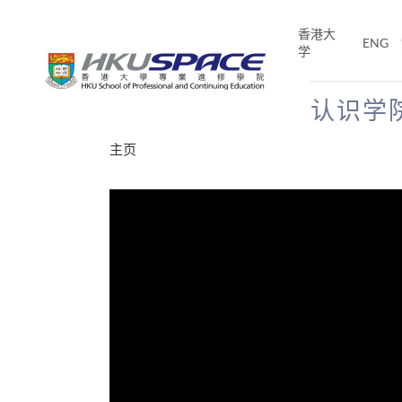
Skip
to
香港大
ENG
main
学
content
认识学
Main
主页
content
start
分享