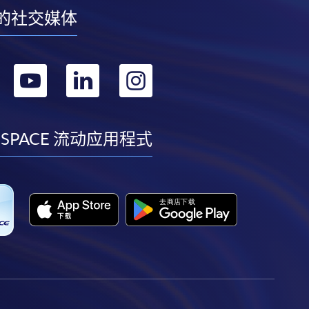
的社交媒体
转
转
转
转
到
到
到
到
facebook
youtube
linkedin
instagram
 SPACE 流动应用程式