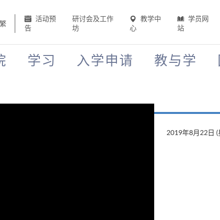
活动预
研讨会及工作
教学中
学员网
繁
告
坊
心
站
院
学习
入学申请
教与学
2019年8月22日 