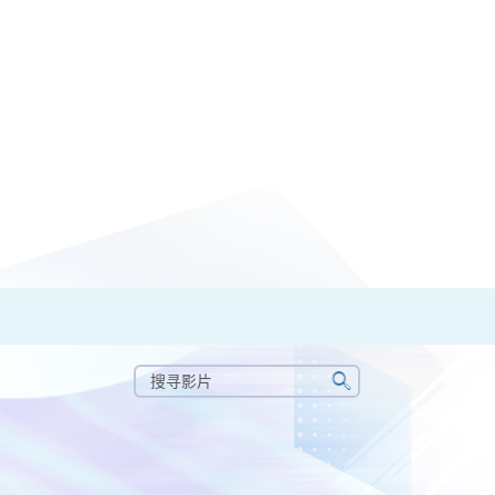
搜
寻
搜
影
寻
片