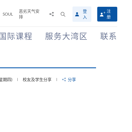
恶劣天气安
登
注
分
打
SOUL
排
册
入
享
开
至
搜
寻
国际课程
服务大湾区
联系
介
面
(星期四)
校友及学生分享
分享