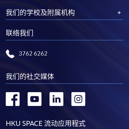
我们的学校及附属机构
联络我们
3762 6262
我们的社交媒体
转
转
转
转
到
到
到
到
facebook
youtube
linkedin
instag
HKU SPACE 流动应用程式