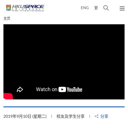
Skip
打
ENG
繁
to
弹
main
开
出
Main
主页
content
搜
主
content
菜
寻
start
单
介
面
分享
2019年8月22日 (星期四)
校友及学生分享