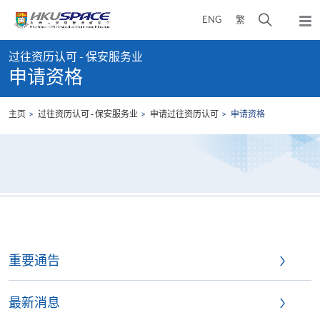
Skip
打
ENG
繁
to
弹
main
开
出
Main
content
搜
主
过往资历认可 - 保安服务业
content
菜
寻
申请资格
start
单
介
面
主页
过往资历认可 - 保安服务业
申请过往资历认可
申请资格
重要通告
最新消息