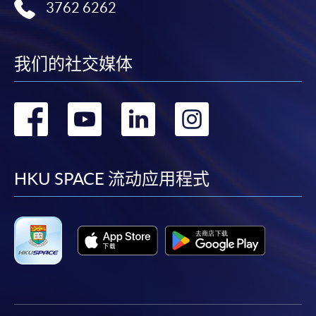
3762 6262
我们的社交媒体
转
转
转
转
到
到
到
到
facebook
youtube
linkedin
instag
HKU SPACE 流动应用程式