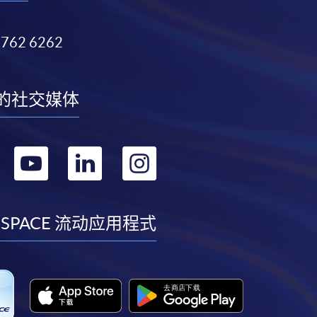
3762 6262
的社交媒体
转
转
转
转
到
到
到
到
facebook
youtube
linkedin
instagram
 SPACE 流动应用程式