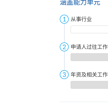
涵盖能力单元
从事行业
从
事
行
业
申请人过往工作
申
请
人
过
年资及相关工作
往
工
年
作
资
类
及
别
相
关
工