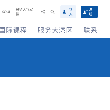
恶劣天气安
登
注
分
打
SOUL
排
册
入
享
开
至
搜
寻
国际课程
服务大湾区
联系
介
面