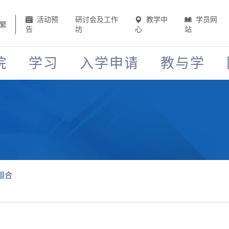
活动预
研讨会及工作
教学中
学员网
繁
告
坊
心
站
院
学习
入学申请
教与学
组合