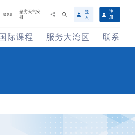
恶劣天气安
登
注
分
打
SOUL
排
册
入
享
开
至
搜
寻
国际课程
服务大湾区
联系
介
面