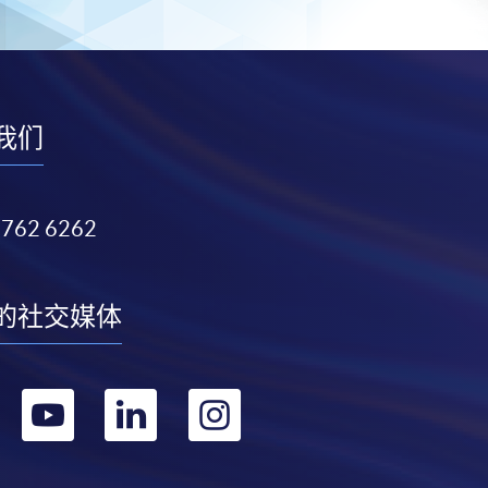
我们
3762 6262
的社交媒体
转
转
转
转
到
到
到
到