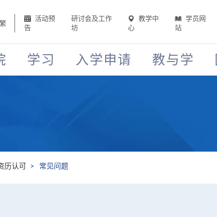
活动预
研讨会及工作
教学中
学员网
繁
告
坊
心
站
院
学习
入学申请
教与学
资历认可
常见问题