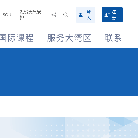
恶劣天气安
登
注
分
打
SOUL
排
册
入
享
开
至
搜
寻
国际课程
服务大湾区
联系
介
面