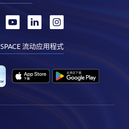
转
转
转
转
到
到
到
到
facebook
youtube
linkedin
instagram
 SPACE 流动应用程式