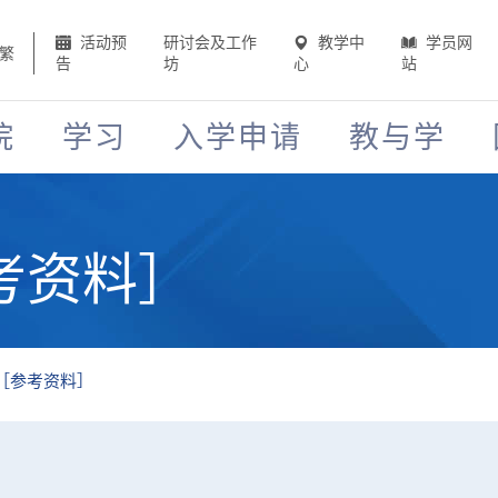
活动预
研讨会及工作
教学中
学员网
繁
告
坊
心
站
院
学习
入学申请
教与学
考资料］
［参考资料］