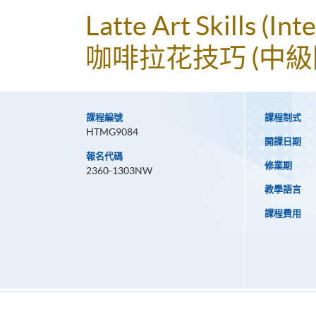
Latte Art Skills (In
咖啡拉花技巧 (中級
課程編號
課程制式
HTMG9084
開課日期
報名代碼
修業期
2360-1303NW
教學語言
課程費用