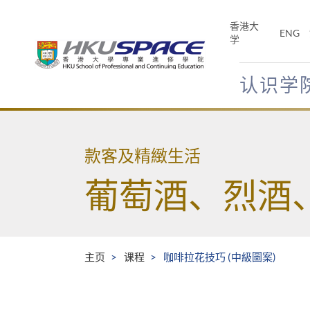
Skip
to
香港大
ENG
main
学
content
认识学
Main
content
start
款客及精緻生活
葡萄酒、烈酒
主页
课程
咖啡拉花技巧 (中級圖案)