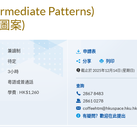
termediate Patterns)
圖案)
兼讀制
申請表
待定
分享
列印
截止於 2025年12月14日 (星期日)
3小時
粵語或普通話
查詢
學費 : HK$1,260
2867 8483
2861 0278
coffeehtm@hkuspace.hku.hk
有疑問？歡迎在此提出