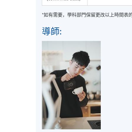
*如有需要，學科部門保留更改以上時間表
學歷頒授
導師:
成功完成「咖啡拉花技巧 (中級圖案) 」及
SPACE）按香港大學體制頒發「修讀證明書」 (Stat
教學語言
粤語或普通話, 輔以中文筆記
報名代碼
2360-1303NW
地點
九龍西分校
F&B Education Hub @ KWC