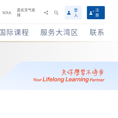
恶劣天气安
登
注
分
打
SOUL
排
册
入
享
开
至
搜
寻
国际课程
服务大湾区
联系
介
面