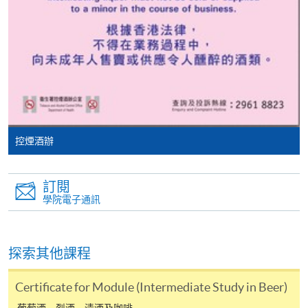
親身報名/郵遞
報讀新課程
凡以「先到先得」為取錄方式的課程，請填妥
SF26報名表，親往
報名中心
或以郵遞方式連同學
控煙酒辦
費以及所需證明文件呈交。
訂閱
[
下載報名表SF26
]
學院電子通訊
申請學歷頒授及專業課程可能需要其他資料，報名
表可向報名中心或有關課程負責人索取。填妥申請
探索其他課程
表格後，請連同報名費/學費以及所需證明文件親
往報名中心或以郵遞方式遞交。
Certificate for Module (Intermediate Study in Beer)
葡萄酒、烈酒、清酒及咖啡