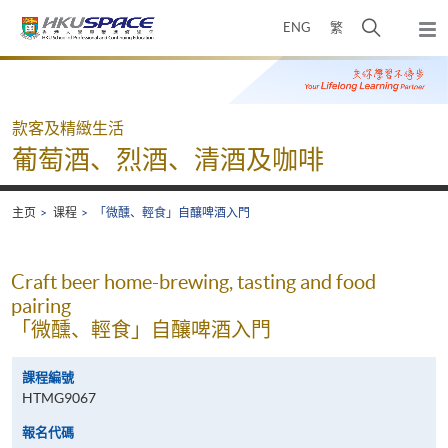
Skip
打
ENG
繁
to
弹
main
开
出
Main
content
搜
主
content
菜
寻
start
单
介
款客及精緻生活
面
葡萄酒、烈酒、清酒及咖啡
主页
课程
「微醺、輕食」自釀啤酒入門
Craft beer home-brewing, tasting and food
pairing
「微醺、輕食」自釀啤酒入門
課程編號
HTMG9067
報名代碼