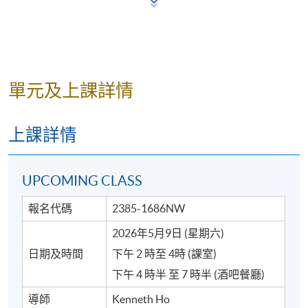
單元及上課詳情
*圖片只供參考
上課詳情
UPCOMING CLASS
詳情
報名代碼
2385-1686NW
2026年5月9日 (星期六)
工作坊已包括:
日期及時間
下午 2 時至 4時 (課室)
1. 鑑賞 4 至 6 款不同風味的手工啤酒
下午 4 時半 至 7 時半 (酒吧餐廳)
2. 品嚐特色配酒小食
導師
Kenneth Ho