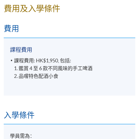
鑑賞多款手工啤酒*
費用及入學條件
經常應邀舉辦啤酒講座。他還於2017 年擔任「Malt &
>HK Lovecraft Helles
Spirits Magazine」的啤酒顧問。Nick 是經過認證的
>Hong Kong Beer Co.
BJCP（Beer Judge Certification Program）評審員，也
Hazy Daze IPA
費用
是香港國際葡萄酒和烈酒大賽的啤酒評審團成員之
>Weihenstephaner
一，在中國大陸、台灣、新加坡等多個國際啤酒比賽
Hefeweissbier
中擁有豐富的評審經驗。
>Schlenkerla Rauchbier
課程費用
Marzen
課程費用: HK$1,950, 包括:
>Verhaeghe Duchesse de
1. 鑑賞 4 至 6 款不同風味的手工啤酒
Bourgogne Flanders Red
2. 品嚐特色配酒小食
Ale
>Guinness Special Export
Stout
*只供參考，款式可能因
供應而更改
入學條件
學員需為：