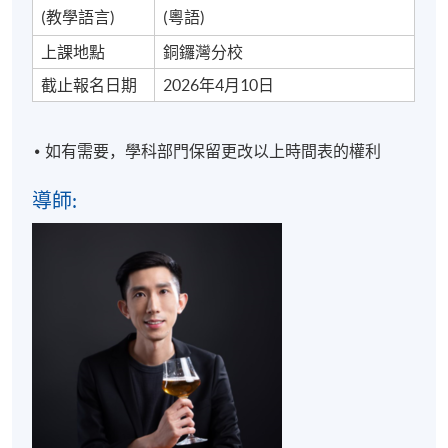
課程大綱
(教學語言)
(粵語)
No.
主題
內容
上課地點
銅鑼灣分校
截止報名日期
2026年4月10日
認識⾃釀啤酒
>手工啤酒的歷史、發展
趨勢及優點
如有需要，學科部門保留更改以上時間表的權利
>手工啤酒的類別和風味
> DIY釀製啤酒的主要工
導師:
具
認識⾃釀啤酒的釀製程序
> 示範⾃釀啤酒的前期製
作
>⾃釀啤酒的發酵過程及
注意事項
手工啤酒鑑賞技巧 (理論
⾃釀啤酒製作原
及體驗)
1
理及製作步驟簡
> 鑑賞不同風味的手工啤
介