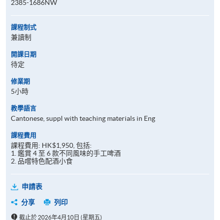
2385-1686NW
課程制式
兼讀制
開課日期
待定
修業期
5小時
教學語言
Cantonese, suppl with teaching materials in Eng
課程費用
課程費用: HK$1,950, 包括:
1. 鑑賞 4 至 6 款不同風味的手工啤酒
2. 品嚐特色配酒小食
申請表
分享
列印
截止於 2026年4月10日 (星期五)