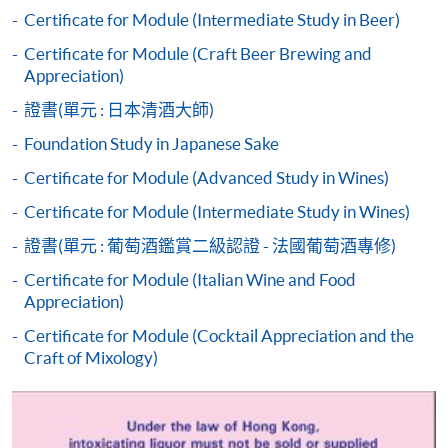
如欲了解如何於網上報讀新課程及繳費，請瀏覽網上
Certificate for Module (Intermediate Study in Beer)
申請/報讀指南 :
Certificate for Module (Craft Beer Brewing and
Appreciation)
-
短期課程
證書(單元 : 日本清酒大師)
-
個別學歷頒授課程
Foundation Study in Japanese Sake
Certificate for Module (Advanced Study in Wines)
報讀同一學歷頒授課程內其他單元
Certificate for Module (Intermediate Study in Wines)
個別課程為須報讀同一學歷頒授課程及其他單元或繳
證書(單元 : 葡萄酒鑑賞二級認證 - 法國葡萄酒專修)
交下期學費的學員，提供網上服務，如學員就讀的課
Certificate for Module (Italian Wine and Food
程設有此服務，課程負責人會通知學員有關程序。
Appreciation)
Certificate for Module (Cocktail Appreciation and the
網上支付可通過「繳費靈」(PPS) (不適用於手機)、
Craft of Mixology)
VISA 或 Mastercard、「微信支付」(Online WeChat
Pay) 、「支付寶」(Online Alipay) 或 「轉數快」(FPS)
繳付學費。