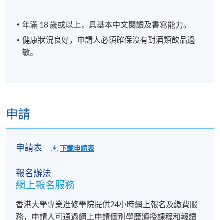
年滿 18 歲或以上，具基本中文閱讀及書寫能力。
健康狀況良好，申請人必須確保沒有對酒類飲品過
敏。
⾃釀啤酒鑑賞及
申請
3
配食技巧
品嚐豐富配酒小食*
申請表
下載申請表
報名辦法
網上報名服務
香港大學專業進修學院提供24小時網上報名及繳費服
務，申請人可通過網上申請個別學歷頒授課程和報讀