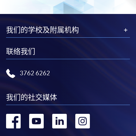
Google Chrome瀏覽器。
申請人不應閒置申請超過10分鐘。否則，申請人
必須重新開始整個申請程序。
網上報名只支援「提早報讀優惠」。如需享用其他
我们的学校及附属机构
報讀優惠，請親臨學院的報名中心報名。
在網上報名過程中，由於提交課程申請和付款在系
联络我们
統處理上為兩個不同的程序，成功付款並不保證成
功被獲取錄。任何不成功的申請，課程組職員將儘
快與 閣下聯絡。
3762 6262
申請人應注意，不論親身或網上報讀，相同的課
程/科目只可提交一次申請。
在網上報名過程中，付款成功後，網頁將顯示付款
我们的社交媒体
確認。另外，確認電子郵件亦會發送到 閣下的電
子郵件帳戶。請保留確定回條作日後查詢用途。
转
转
转
转
除特殊情況(例如課程因報名人數不足而被取消)及
法例規定外，一切已繳費用，概不退還。
到
到
到
到