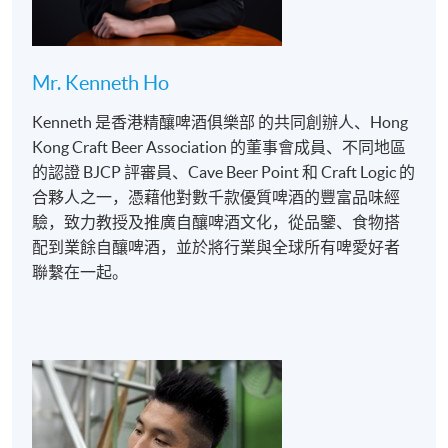
酒
> 認識不同的香氣及口感
Mr. Kenneth Ho
Kenneth 是香港精釀啤酒俱樂部 的共同創辦人、Hong
Kong Craft Beer Association 的董事會成員、不同地區
的認證 BJCP 評審員、Cave Beer Point 和 Craft Logic 的
合夥人之一，憑藉他對數千款優質啤酒的豐富品味經
驗，致力教授及推廣自釀啤酒文化，從品鑒、食物搭
配到業餘自釀啤酒，並於將行業與全球所有啤愛好者
聯繫在一起。
示範釀製啤酒工具的應用
方法及製作前準備技巧
引導學員完成⾃釀啤酒的
前期製作