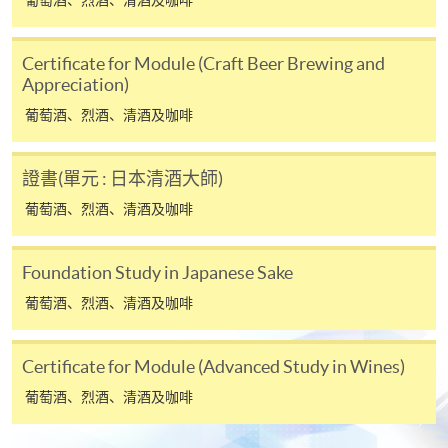
報讀同一學歷頒授課程內其他單元
Certificate for Module (Craft Beer Brewing and
​學院為學歷頒授課程特設「註冊及學費通知」，適
Appreciation)
用於一般學歷頒授課程。
葡萄酒、烈酒、清酒及咖啡
課程負責人會為學員送上「註冊及學費通知」
證書(單元 : 日本清酒大師)
(「通知」)，請填妥有關「通知」，並親往報名中
心或以郵遞方式，遞交「通知」及繳交所需費用。
葡萄酒、烈酒、清酒及咖啡
有關繳費詳情，請參閱
付款方法
。如對報名程序有任
Foundation Study in Japanese Sake
何疑問，請詳閱個別課程資料，或聯絡有關課程負責
葡萄酒、烈酒、清酒及咖啡
人或報名中心。
課程/科目報名注意事項:
Certificate for Module (Advanced Study in Wines)
葡萄酒、烈酒、清酒及咖啡
選用網上報名服務必須在已接駁互聯網及支援
JavaScript程式瀏覽器的電腦上進行。建議選用