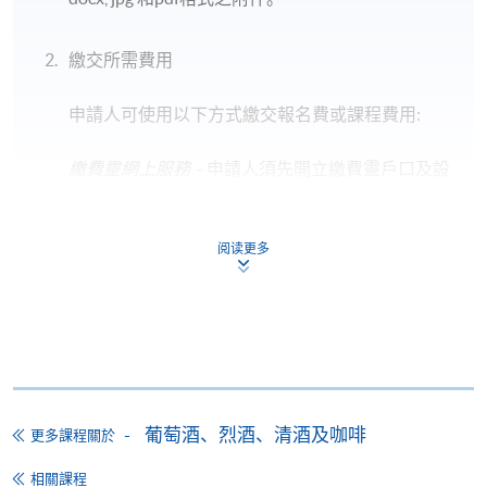
*圖片只供參考
繳交所需費用
申請人可使用以下方式繳交報名費或課程費用:
教學語言
粵語
繳費靈網上服務
- 申請人須先開立繳費靈戶口及設
定繳費靈網上密碼。有關如何申請繳費靈戶口及密
碼，請瀏覽繳費靈網址
http://www.ppshk.com
。
報名代碼
2385-1686NW
阅读更多
*信用咭網上繳費服務
- 申請人可以 VISA 或
Mastercard（包括「香港大學專業進修學院
Mastercard卡」）繳付學費。
地點
*香港大學專業進修學院Mastercard卡
持有人如欲享用十個
港大保良何鴻燊社區書院
月免息分期付款優惠，必須親臨本學院設有報名服務的教
葡萄酒、烈酒、清酒及咖啡
更多課程關於
學中心作付款安排。
相關課程