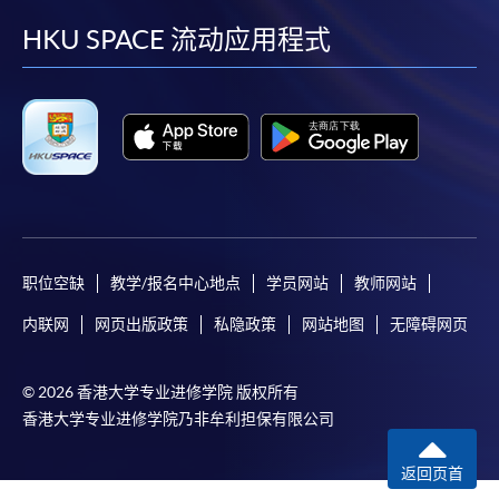
如須甄選入學，則正式收據並不可作為 閣下已獲
取錄的證明。學院將在截止報名日期後儘快通知申
facebook
youtube
linkedin
instag
HKU SPACE 流动应用程式
請者是否獲取錄。落選的申請人將獲退還已繳交的
學費。
免責聲明
本學院為學院開設的其中一些課程提供在線服務的平台。雖然
本學院會力求在有關網頁上刊載的資訊正確和合時，但本學院
职位空缺
教学/报名中心地点
学员网站
教师网站
卻不能為這些資訊作出任何明確或隱含的保證。本學院尤其不
内联网
网页出版政策
私隐政策
网站地图
无障碍网页
會保證下列各項：資訊並無侵犯版權，資訊可安全使用、資訊
準確、資訊適合任何目的、資訊不含電腦病毒等。
© 2026 香港大学专业进修学院 版权所有
香港大学专业进修学院乃非牟利担保有限公司
本學院（包括其僱員及附屬機構）對你在網上付款而由下列原
因所導致的任何損失，一概不負責；上述原因包括：（1）由
返回页首
付款銀行或獨立商戶因為付款的網關在處理付款的信用卡、付