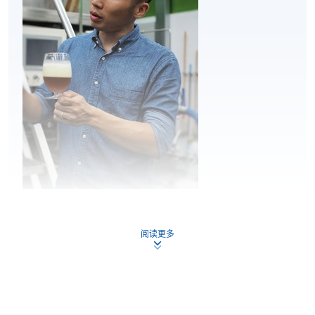
⾃釀啤酒製作實
2
踐
Mr. Nick Ho
阅读更多
討論在家⾃釀啤酒的挑戰
Nick 是香港自釀啤酒行業的重要人物之一。他是自釀
及解決方案
啤酒社群「啤迷時代 」的創始人及共同創辦人。此
外，他在「Craft Beer Association of Hong Kong」擔任
董事會成員已經超過 5 年。Nick 致力於推廣精釀啤酒
文化，曾擔任啤酒品鑒和食物搭配工作坊的講師，並