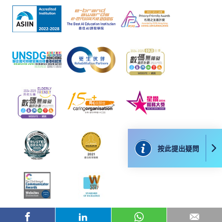
款卡、智能卡或其他付款的設施時出現任何信息或資訊傳送的
失誤、延誤、中斷、中止、或限制（2）從付款的網關傳送而
來的任何信息或資訊中出現的疏忽、錯誤、誤差或遺漏；
（3）付款的網關在完成網上付款時出現的故障、失靈、或失
誤；（4）任何由付款的網關引起或與付款的網關相關的原
因，包括未獲授權進入、資料傳送的改動、任何非法行為等。
以上中文本純作參考之用，如內容與英文版本有任何歧義，一
切以英文版本為準。
按此提出疑問
付款方法
1. 現金、「易辦事」（EPS）、微信支付
(WeChat Pay) 或支付寶(Alipay)
申請人可親臨學院任何一所報名中心，以現金、「易
辦事」、微信支付（WeChat Pay）或支付寶
（Alipay） 繳付學費。