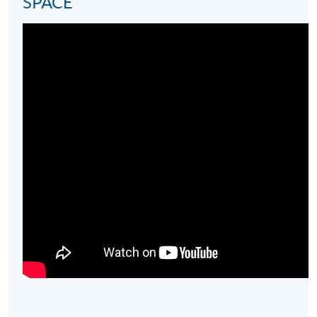
SPACE
*圖片只供參考
評核
評核類別
評核內容及時間
比重
20條多項選擇題
筆試
40%
(30分鐘)