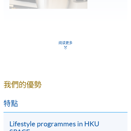
Ms Alison Wah
Alison從小對餐飲服務和製作甜點充滿熱情。在香港中
阅读更多
文大學修讀酒店管理課程畢業後，她加入了一家大型
飲食集團，工作數年後毅然辭職，前往法國巴黎藍帶
廚藝學院深造，以進一步提升自己的烘焙技巧。
在學院畢業後，她回到香港，在一家五星級酒店的餅
我們的優勢
房工作並積累了寶貴的經驗。隨後開設了自己的甜品
工作室。Alison擅長於運用時令食材和簡潔清新的造型
來製作甜點，讓人們能夠細賞食材本身的美味。她的
特點
甜點融合了創意和品質，為大家帶來獨特而精緻的甜
點體驗。
Lifestyle programmes in HKU