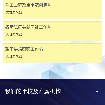
手工曲奇及馬卡龍創意坊
美食及烹飪
報讀同一學歷頒授課程內其他單元
個別課程為須報讀同一學歷頒授課程及其他單元或繳
名廚私房美饌烹飪工作坊
交下期學費的學員，提供網上服務，如學員就讀的課
美食及烹飪
程設有此服務，課程負責人會通知學員有關程序。
網上支付可通過「繳費靈」(PPS) (不適用於手機)、
親子烘焙廚藝工作坊
VISA 或 Mastercard、「微信支付」(Online WeChat
美食及烹飪
Pay) 、「支付寶」(Online Alipay) 或 「轉數快」(FPS)
繳付學費。
親身報名/郵遞
我们的学校及附属机构
報讀新課程