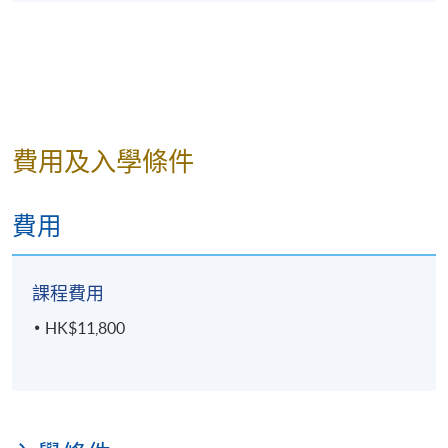
按考試要求，應用正確步驟及
技巧完成製作和裝飾一個烘焙
製作技巧
60%
或糕點成品。
考試
(1小時30分鐘)
費用及入學條件
學銜
學員修畢課程，上課出席率達70%或以上，並通過評核
費用
取得合格成績，可按香港大學體制，經香港大學專業
進修學院獲准頒授「證書 (單元 : 初級西式烘焙與糕點
藝術)」。
課程費用
HK$11,800
報名代碼
2450-2226AW
開課日期
2026年10月4日 (星期日)
現時接受報名