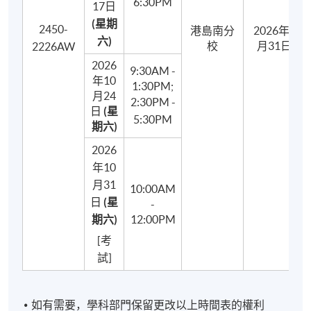
6:30PM
17日
蛋奶醬、巴伐利亞忌廉和慕斯製作的示範及製作
(星期
2450-
港島南分
2026年8
蛋糕1 - 分蛋法製作、擺盤和裝飾的示範及實踐
六)
校
月31日
2226AW
蛋糕2 - 全蛋法製作、擺盤和裝飾的示範及實踐
2026
9:30AM -
年10
泡芙示範及製作
1:30PM;
月24
2:30PM -
擺盤和裝飾的示範及實踐
日
(星
5:30PM
期六)
2026
年10
月31
10:00AM
日
(星
-
期六)
12:00PM
[考
試]
如有需要，學科部門保留更改以上時間表的權利