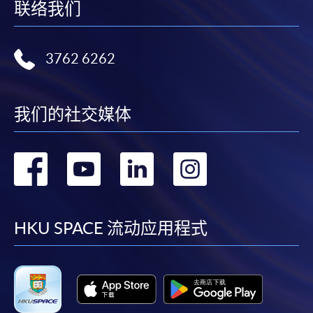
联络我们
凡以「先到先得」為取錄方式的課程，請填妥
SF26報名表，親往
報名中心
或以郵遞方式連同學
3762 6262
費以及所需證明文件呈交。
[
下載報名表SF26
]
我们的社交媒体
申請學歷頒授及專業課程可能需要其他資料，報名
表可向報名中心或有關課程負責人索取。填妥申請
转
转
转
转
表格後，請連同報名費/學費以及所需證明文件親
往報名中心或以郵遞方式遞交。
到
到
到
到
facebook
youtube
linkedin
instag
HKU SPACE 流动应用程式
報讀同一學歷頒授課程內其他單元
​學院為學歷頒授課程特設「註冊及學費通知」，適
用於一般學歷頒授課程。