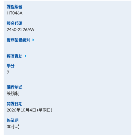
課程編號
HT046A
報名代碼
2450-2226AW
資歷架構級別
經濟資助
學分
9
課程制式
兼讀制
開課日期
2026年10月4日 (星期日)
修業期
30小時