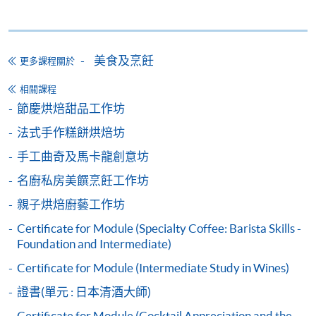
Alipay) 或 「轉數快」(FPS) 繳付學費。
報讀新課程
美食及烹飪
更多課程關於
填寫網上報名表格
相關課程
申請人可按該課程網頁的右上角的
節慶烘焙甜品工作坊
圖示進入網上服務網頁，然
法式手作糕餅烘焙坊
後按照指示填妥網上報名表格。
手工曲奇及馬卡龍創意坊
名廚私房美饌烹飪工作坊
某些課程須甄選入學，並要求申請人上載課程網頁
中指定所須文件(如學歷證明)。系統只支援doc,
親子烘焙廚藝工作坊
docx, jpg 和pdf格式之附件。
Certificate for Module (Specialty Coffee: Barista Skills -
Foundation and Intermediate)
繳交所需費用
Certificate for Module (Intermediate Study in Wines)
證書(單元 : 日本清酒大師)
申請人可使用以下方式繳交報名費或課程費用:
Certificate for Module (Cocktail Appreciation and the