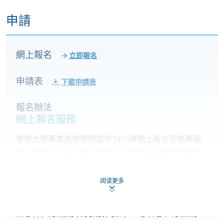
申請
網上報名
立即報名
申請表
下載申請表
報名辦法
網上報名服務
香港大學專業進修學院提供24小時網上報名及繳費服
務，申請人可通過網上申請個別學歷頒授課程和報讀
大部份公開招生的課程(以先到先得形式報名的課程)。
申請人可在網上使用「繳費靈」(PPS) (不適用於手
阅读更多
機)、VISA 或 Mastercard。除上述支付方式之外，如就
讀學歷頒授課程設有網上服務，在學學員亦可以「微
信支付」(Online WeChat Pay) 、「支付寶」(Online