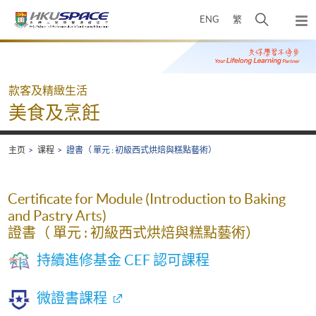
Skip
打
ENG
繁
to
弹
main
开
出
Main
content
搜
主
content
菜
寻
start
单
介
款客及精緻生活
面
美食及烹飪
主页
课程
證書（ 單元 : 初級西式烘焙與糕點藝術）
Certificate for Module (Introduction to Baking
and Pastry Arts)
證書（ 單元 : 初級西式烘焙與糕點藝術）
持續進修基金 CEF 認可課程
微證書課程