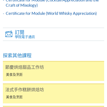
繳費靈網上服務
- 申請人須先開立繳費靈戶口及設
Craft of Mixology)
定繳費靈網上密碼。有關如何申請繳費靈戶口及密
Certificate for Module (World Whisky Appreciation)
碼，請瀏覽繳費靈網址
http://www.ppshk.com
。
*信用咭網上繳費服務
- 申請人可以 VISA 或
訂閱
Mastercard（包括「香港大學專業進修學院
學院電子通訊
Mastercard卡」）繳付學費。
*香港大學專業進修學院Mastercard卡
持有人如欲享用十個
探索其他課程
月免息分期付款優惠，必須親臨本學院設有報名服務的教
學中心作付款安排。
節慶烘焙甜品工作坊
美食及烹飪
如欲了解如何於網上報讀新課程及繳費，請瀏覽網上
申請/報讀指南 :
法式手作糕餅烘焙坊
-
短期課程
美食及烹飪
-
個別學歷頒授課程