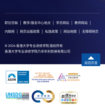
課程負責人會為學員送上「註冊及學費通知」
(「通知」)，請填妥有關「通知」，並親往報名中
心或以郵遞方式，遞交「通知」及繳交所需費用。
职位空缺
教学/报名中心地点
学员网站
教师网站
有關繳費詳情，請參閱
付款方法
。如對報名程序有任
内联网
网页出版政策
私隐政策
网站地图
无障碍网页
何疑問，請詳閱個別課程資料，或聯絡有關課程負責
人或報名中心。
© 2026 香港大学专业进修学院 版权所有
課程/科目報名注意事項:
香港大学专业进修学院乃非牟利担保有限公司
選用網上報名服務必須在已接駁互聯網及支援
返回页首
JavaScript程式瀏覽器的電腦上進行。建議選用
Google Chrome瀏覽器。
申請人不應閒置申請超過10分鐘。否則，申請人
必須重新開始整個申請程序。
網上報名只支援「提早報讀優惠」。如需享用其他
報讀優惠，請親臨學院的報名中心報名。