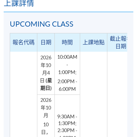
上課詳情
UPCOMING CLASS
課程結構
截止報名
報名代碼
日期
時間
上課地點
日期
本課程共有8課堂（共30小時授課及2小時測驗），內
容包括：
10:00AM
2026
-
年10
1:00PM;
西式烘焙和糕點藝術的歷史和背景、烘焙與糕點藝術
月4
的定義
日
(星
2:00PM -
期日)
6:00PM
高風險食物的處理、食物的保存、貯藏和運輸
食物製作人員個人衞生
2026
年10
糖油攪拌法及融化牛油技巧的簡介、示範及實踐
月
9:30AM -
法式撻、朱古力甘納許及朱古力法式撻製作的示範及
1:30PM;
10
製作
2:30PM -
日，
忌廉打發方法與裱花技巧的示範及實踐