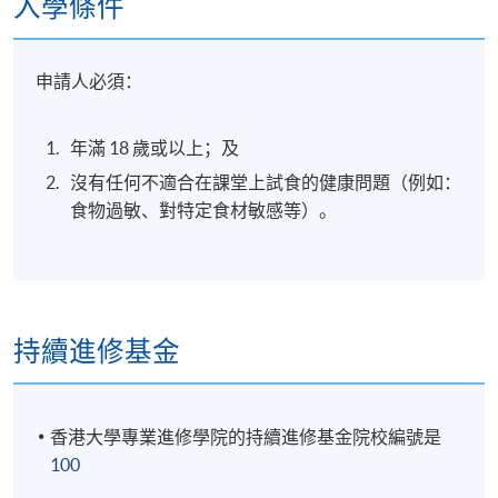
入學條件
地點
申請人必須：
港島南分校
年滿 18 歲或以上；及
沒有任何不適合在課堂上試食的健康問題（例如：
食物過敏、對特定食材敏感等）。
持續進修基金
香港大學專業進修學院的持續進修基金院校編號是
100