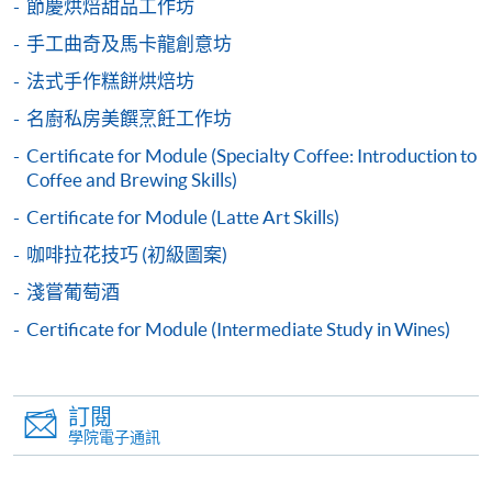
節慶烘焙甜品工作坊
網上支付可通過「繳費靈」(PPS) (不適用於手機)、
手工曲奇及馬卡龍創意坊
VISA 或 Mastercard、「微信支付」(Online WeChat
Pay) 、「支付寶」(Online Alipay) 或 「轉數快」(FPS)
法式手作糕餅烘焙坊
繳付學費。
名廚私房美饌烹飪工作坊
Certificate for Module (Specialty Coffee: Introduction to
Coffee and Brewing Skills)
親身報名/郵遞
Certificate for Module (Latte Art Skills)
咖啡拉花技巧 (初級圖案)
報讀新課程
淺嘗葡萄酒
Certificate for Module (Intermediate Study in Wines)
凡以「先到先得」為取錄方式的課程，請填妥
SF26報名表，親往
報名中心
或以郵遞方式連同學
費以及所需證明文件呈交。
訂閱
學院電子通訊
[
下載報名表SF26
]