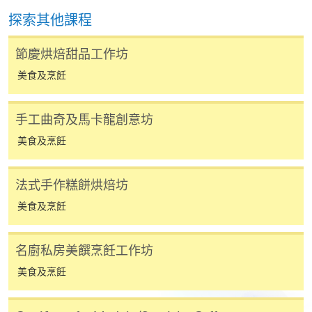
申請學歷頒授及專業課程可能需要其他資料，報名
探索其他課程
表可向報名中心或有關課程負責人索取。填妥申請
表格後，請連同報名費/學費以及所需證明文件親
節慶烘焙甜品工作坊
往報名中心或以郵遞方式遞交。
美食及烹飪
報讀同一學歷頒授課程內其他單元
手工曲奇及馬卡龍創意坊
美食及烹飪
​學院為學歷頒授課程特設「註冊及學費通知」，適
用於一般學歷頒授課程。
法式手作糕餅烘焙坊
課程負責人會為學員送上「註冊及學費通知」
美食及烹飪
(「通知」)，請填妥有關「通知」，並親往報名中
心或以郵遞方式，遞交「通知」及繳交所需費用。
名廚私房美饌烹飪工作坊
有關繳費詳情，請參閱
付款方法
。如對報名程序有任
美食及烹飪
何疑問，請詳閱個別課程資料，或聯絡有關課程負責
人或報名中心。