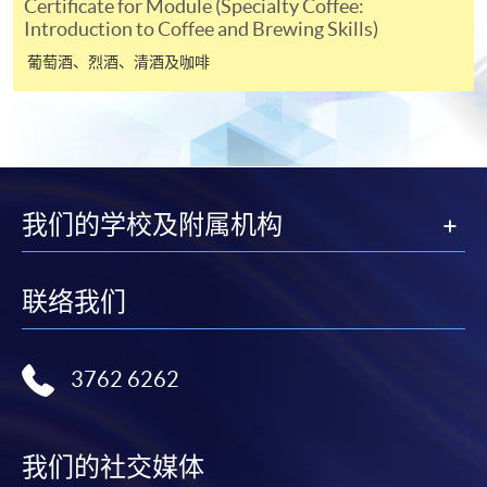
Certificate for Module (Specialty Coffee:
Introduction to Coffee and Brewing Skills)
課程/科目報名注意事項:
葡萄酒、烈酒、清酒及咖啡
選用網上報名服務必須在已接駁互聯網及支援
JavaScript程式瀏覽器的電腦上進行。建議選用
Google Chrome瀏覽器。
申請人不應閒置申請超過10分鐘。否則，申請人
必須重新開始整個申請程序。
我们的学校及附属机构
網上報名只支援「提早報讀優惠」。如需享用其他
報讀優惠，請親臨學院的報名中心報名。
联络我们
在網上報名過程中，由於提交課程申請和付款在系
統處理上為兩個不同的程序，成功付款並不保證成
功被獲取錄。任何不成功的申請，課程組職員將儘
3762 6262
快與 閣下聯絡。
申請人應注意，不論親身或網上報讀，相同的課
程/科目只可提交一次申請。
我们的社交媒体
在網上報名過程中，付款成功後，網頁將顯示付款