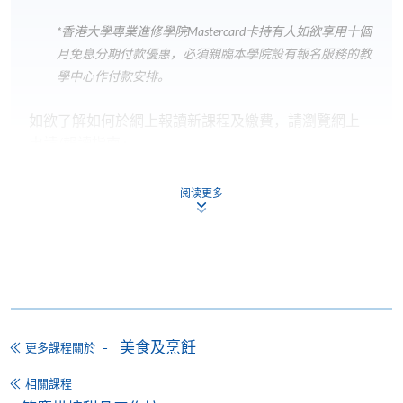
*香港大學專業進修學院Mastercard卡
持有人如欲享用十個
月免息分期付款優惠，必須親臨本學院設有報名服務的教
學中心作付款安排。
如欲了解如何於網上報讀新課程及繳費，請瀏覽網上
申請/報讀指南 :
-
短期課程
阅读更多
-
個別學歷頒授課程
報讀同一學歷頒授課程內其他單元
個別課程為須報讀同一學歷頒授課程及其他單元或繳
美食及烹飪
更多課程關於
交下期學費的學員，提供網上服務，如學員就讀的課
程設有此服務，課程負責人會通知學員有關程序。
相關課程