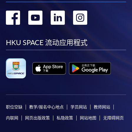
確認。另外，確認電子郵件亦會發送到 閣下的電
转
转
转
转
子郵件帳戶。請保留確定回條作日後查詢用途。
除特殊情況(例如課程因報名人數不足而被取消)及
到
到
到
到
法例規定外，一切已繳費用，概不退還。
如須甄選入學，則正式收據並不可作為 閣下已獲
facebook
youtube
linkedin
instag
HKU SPACE 流动应用程式
取錄的證明。學院將在截止報名日期後儘快通知申
請者是否獲取錄。落選的申請人將獲退還已繳交的
學費。
免責聲明
本學院為學院開設的其中一些課程提供在線服務的平台。雖然
职位空缺
教学/报名中心地点
学员网站
教师网站
本學院會力求在有關網頁上刊載的資訊正確和合時，但本學院
内联网
网页出版政策
私隐政策
网站地图
无障碍网页
卻不能為這些資訊作出任何明確或隱含的保證。本學院尤其不
會保證下列各項：資訊並無侵犯版權，資訊可安全使用、資訊