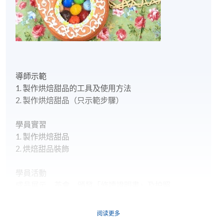
導師示範
1. 製作烘焙甜品的工具及使用方法
2. 製作烘焙甜品（只示範步驟）
學員實習
1. 製作烘焙甜品
2. 烘焙甜品裝飾
學員活動
成品展示、茶會、頒發「修讀證明書」及拍照
學歷頒授
學院將在課程完結後，發出「修讀證明書」予出席率
阅读更多