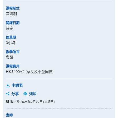
課程制式
兼讀制
開課日期
待定
修業期
3小時
教學語言
粵語
課程費用
HK$400/位 (家長及小童同價)
申請表
分享
列印
截止於 2025年7月27日 (星期日)
查詢