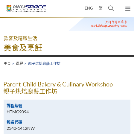
Skip
打
ENG
繁
to
弹
main
开
出
Main
content
搜
主
content
菜
寻
start
单
介
款客及精緻生活
面
美食及烹飪
主页
课程
親子烘焙廚藝工作坊
Parent-Child Bakery & Culinary Workshop
親子烘焙廚藝工作坊
課程編號
HTMG9094
報名代碼
2340-1412NW