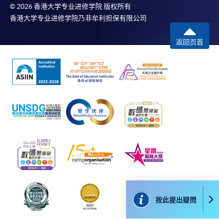
準確、資訊適合任何目的、資訊不含電腦病毒等。
© 2026 香港大学专业进修学院 版权所有
香港大学专业进修学院乃非牟利担保有限公司
本學院（包括其僱員及附屬機構）對你在網上付款而由下列原
因所導致的任何損失，一概不負責；上述原因包括：（1）由
返回页首
付款銀行或獨立商戶因為付款的網關在處理付款的信用卡、付
款卡、智能卡或其他付款的設施時出現任何信息或資訊傳送的
失誤、延誤、中斷、中止、或限制（2）從付款的網關傳送而
來的任何信息或資訊中出現的疏忽、錯誤、誤差或遺漏；
（3）付款的網關在完成網上付款時出現的故障、失靈、或失
誤；（4）任何由付款的網關引起或與付款的網關相關的原
因，包括未獲授權進入、資料傳送的改動、任何非法行為等。
以上中文本純作參考之用，如內容與英文版本有任何歧義，一
切以英文版本為準。
按此提出疑問
付款方法