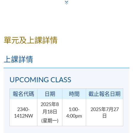
達百份之七十或以上的學生。
教學語言
粤語
單元及上課詳情
報名代碼
2340-1412NW
上課詳情
開課日期
2025年8月18日 (星期一)
現時接受報名
UPCOMING CLASS
報名代碼
日期
時間
截止報名日期
地點
2025年8
2340-
1:00-
2025年7月27
月18日
港島南分校
1412NW
4:00pm
日
NUTRITION AND CULINARY SCIENCE LAB @ 薄扶
(星期一)
林