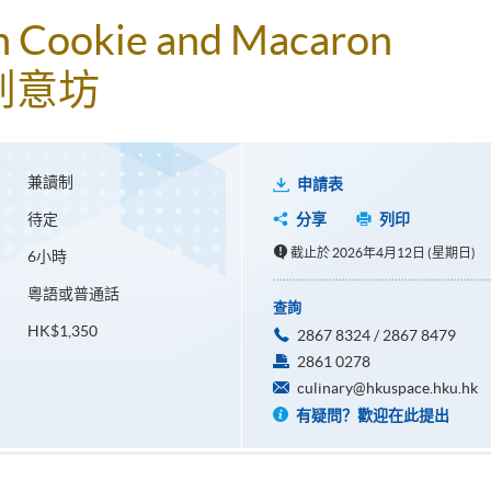
n Cookie and Macaron
創意坊
兼讀制
申請表
待定
分享
列印
截止於 2026年4月12日 (星期日)
6小時
粵語或普通話
查詢
HK$1,350
2867 8324 / 2867 8479
2861 0278
culinary@hkuspace.hku.hk
有疑問？歡迎在此提出