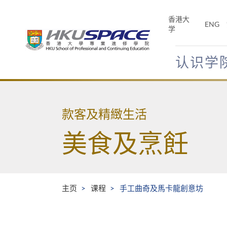
Skip
to
香港大
ENG
main
学
content
认识学
Main
content
start
款客及精緻生活
美食及烹飪
主页
课程
手工曲奇及馬卡龍創意坊