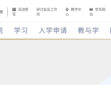
活动预
研讨会及工作
教学中
学员网
繁
告
坊
心
站
院
学习
入学申请
教与学