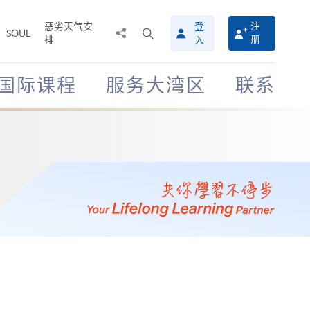
恶劣天气安
登
注
分
打
SOUL
排
册
入
享
开
至
搜
寻
国际课程
服务大湾区
联系
介
面