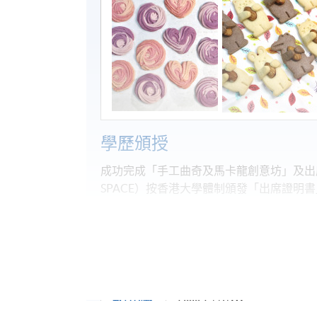
學歷頒授
成功完成「手工曲奇及馬卡龍創意坊」及出
SPACE）按香港大學體制頒發「出席證明書」 (Stat
教學語言
廣東話
報名代碼
2380-2449NW