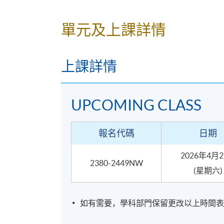
開課日期
2026年4月25日 (星期六)
單元及上課詳情
地點
上課詳情
港島南分校
NUTRITION AND CULINARY LAB @ 薄
UPCOMING CLASS
報名代碼
日期
2026年4月
2380-2449NW
(星期六)
如有需要，學科部門保留更改以上時間