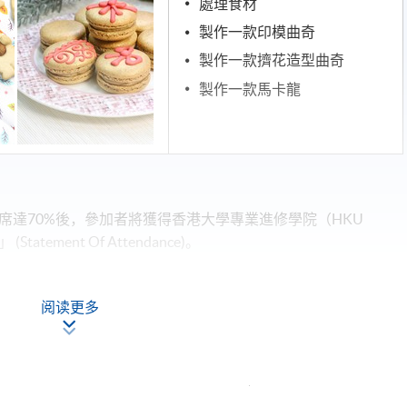
處理食材
製作一款印模曲奇
製作一款擠花造型曲奇
製作一款馬卡龍
席達70%後，參加者將獲得香港大學專業進修學院（HKU
ement Of Attendance)。
阅读更多
現時接受報名