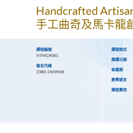
Handcrafted Artisa
手工曲奇及馬卡龍
課程編號
課程制式
HTMG9081
開課日期
報名代碼
修業期
2380-2449NW
教學語言
課程費用