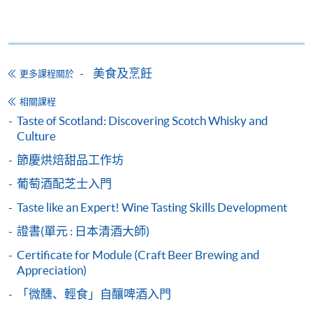
月免息分期付款優惠，必須親臨本學院設有報名服務的教
學中心作付款安排。
圖片來源: ViuTv
如欲了解如何於網上報讀新課程及繳費，請瀏覽網上
美食及烹飪
申請/報讀指南 :
更多課程關於
相關課程
-
短期課程
Taste of Scotland: Discovering Scotch Whisky and
Culture
-
個別學歷頒授課程
節慶烘焙甜品工作坊
葡萄酒配芝士入門
報讀同一學歷頒授課程內其他單元
Taste like an Expert! Wine Tasting Skills Development
個別課程為須報讀同一學歷頒授課程及其他單元或繳
證書(單元 : 日本清酒大師)
交下期學費的學員，提供網上服務，如學員就讀的課
程設有此服務，課程負責人會通知學員有關程序。
Certificate for Module (Craft Beer Brewing and
Appreciation)
網上支付可通過「繳費靈」(PPS) (不適用於手機)、
「微醺、輕食」自釀啤酒入門
VISA 或 Mastercard、「微信支付」(Online WeChat