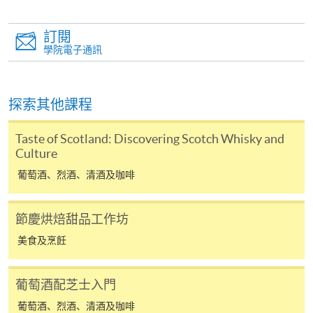
Pay) 、「支付寶」(Online Alipay) 或 「轉數快」(FPS)
影片來源: HoyTv
繳付學費。
訂閱
學院電子通訊
親身報名/郵遞
探索其他課程
報讀新課程
Taste of Scotland: Discovering Scotch Whisky and
Culture
凡以「先到先得」為取錄方式的課程，請填妥
葡萄酒、烈酒、清酒及咖啡
SF26報名表，親往
報名中心
或以郵遞方式連同學
費以及所需證明文件呈交。
節慶烘焙甜品工作坊
美食及烹飪
[
下載報名表SF26
]
申請學歷頒授及專業課程可能需要其他資料，報名
葡萄酒配芝士入門
表可向報名中心或有關課程負責人索取。填妥申請
葡萄酒、烈酒、清酒及咖啡