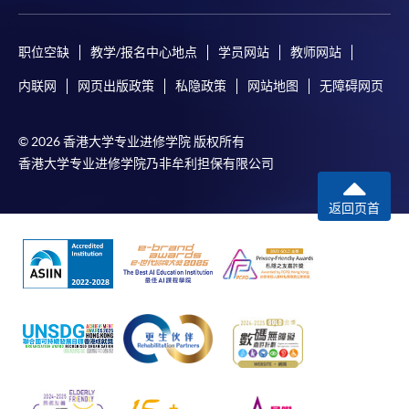
除特殊情況(例如課程因報名人數不足而被取消)及
法例規定外，一切已繳費用，概不退還。
职位空缺
教学/报名中心地点
学员网站
教师网站
如須甄選入學，則正式收據並不可作為 閣下已獲
内联网
网页出版政策
私隐政策
网站地图
无障碍网页
取錄的證明。學院將在截止報名日期後儘快通知申
請者是否獲取錄。落選的申請人將獲退還已繳交的
學費。
© 2026 香港大学专业进修学院 版权所有
香港大学专业进修学院乃非牟利担保有限公司
返回页首
免責聲明
本學院為學院開設的其中一些課程提供在線服務的平台。雖然
本學院會力求在有關網頁上刊載的資訊正確和合時，但本學院
卻不能為這些資訊作出任何明確或隱含的保證。本學院尤其不
會保證下列各項：資訊並無侵犯版權，資訊可安全使用、資訊
準確、資訊適合任何目的、資訊不含電腦病毒等。