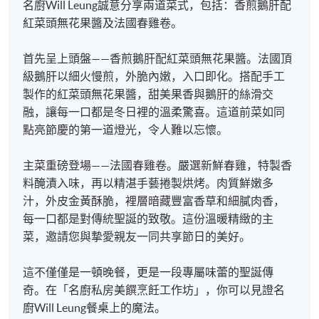
名廚Will Leung誠意分享兩道菜式，包括：香煎鵝肝配
紅菜頭無花果醬及法國春雞卷。
首先呈上頭盤——香煎鵝肝配紅菜頭無花果醬。法國頂
級鵝肝以細火慢煎，外脆內嫩，入口即化。搭配手工
製作的紅菜頭無花果醬，甜美果香與鵝肝的絲滑交
融，讓每一口都是冬日裡的溫柔驚喜。這道前菜如同
點亮節慶的第一道燈光，令人難以忘懷。
主菜重磅登場——法國春雞卷。嚴選新鮮春雞，特製香
料醃漬入味，再以精湛手藝捲製烘烤。肉質鮮嫩多
本課程共3小時
汁，外皮金黃酥脆，裡層暗藏豐富香草和細膩肉香，
每一口都是對傳統聖誕的致敬。這份溫暖精緻的主
Private Group Training
菜，邀請您與摯愛親友一同共享節日的美好。
Corporate training or private group training can be
arranged. Please contact Programme Team (Tel:
這不僅僅是一頓晚餐，更是一段專屬味蕾的聖誕傳
28678324 or email:
奇。在「名廚私房美饌烹飪工作坊」，你可以見證名
foodandbeverage@hkuspace.hku.hk) for details.
廚Will Leung餐桌上的魔法。