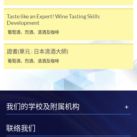
表格後，請連同報名費/學費以及所需證明文件親
往報名中心或以郵遞方式遞交。
Taste like an Expert! Wine Tasting Skills
Development
報讀同一學歷頒授課程內其他單元
葡萄酒、烈酒、清酒及咖啡
​學院為學歷頒授課程特設「註冊及學費通知」，適
證書(單元 : 日本清酒大師)
用於一般學歷頒授課程。
葡萄酒、烈酒、清酒及咖啡
課程負責人會為學員送上「註冊及學費通知」
(「通知」)，請填妥有關「通知」，並親往報名中
心或以郵遞方式，遞交「通知」及繳交所需費用。
有關繳費詳情，請參閱
付款方法
。如對報名程序有任
我们的学校及附属机构
何疑問，請詳閱個別課程資料，或聯絡有關課程負責
人或報名中心。
联络我们
課程/科目報名注意事項: