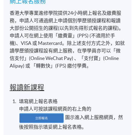
網上報名服務
擔任中環1111餐廳的行政主廚，以港式Fine Dining而
知名。現在是Winique food and beverage Consultancy
香港大學專業進修學院提供24小時網上報名及繳費服
創辦人及集團廚藝總監。
務，申請人可通過網上申請個別學歷頒授課程和報讀
大部份公開招生的課程(以先到先得形式報名的課程)。
申請人可在網上使用「繳費靈」(PPS) (不適用於手
機)、VISA 或 Mastercard。除上述支付方式之外，如就
讀學歷頒授課程設有網上服務，在學學員亦可以「微
信支付」(Online WeChat Pay) 、「支付寶」(Online
Alipay) 或 「轉數快」(FPS) 繳付學費。
報讀新課程
填寫網上報名表格
申請人可按該課程網頁的右上角的
圖示進入網上服務網頁，然
後按照指示填妥網上報名表格。