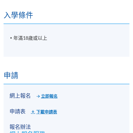
入學條件
年滿18歲或以上
Mr. Will Leung 梁國威
申請
Will 畢業於國際烹飪學院（ICI），對烹飪藝術和攝影
有著非常強烈的熱情。Will在澳洲度過了兩年時間，探
索食材的起源並捕捉美麗的攝影點。
網上報名
立即報名
回到香港後，Will加入半島酒店6年，及後與香港著名
申請表
下載申請表
歌手張敬軒和合和集團合作開創一家傳統的法式餐
廳，擔任副主廚。與米其林三星廚藝總監Bruno
報名辦法
Menard一起工作，在Junon創造了獨特的菜品。其後