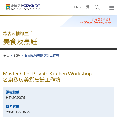
Skip
打
ENG
繁
to
弹
main
开
出
Main
content
搜
主
content
菜
寻
start
单
介
款客及精緻生活
面
美食及烹飪
主页
课程
名廚私房美饌烹飪工作坊
Master Chef Private Kitchen Workshop
名廚私房美饌烹飪工作坊
課程編號
HTMG9075
報名代碼
2360-1273NW