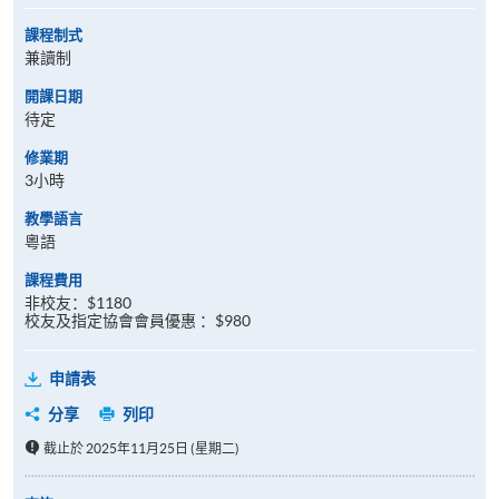
課程制式
兼讀制
開課日期
待定
修業期
3小時
教學語言
粵語
課程費用
非校友：$1180
校友及指定協會會員優惠 ：$980
申請表
分享
列印
截止於 2025年11月25日 (星期二)