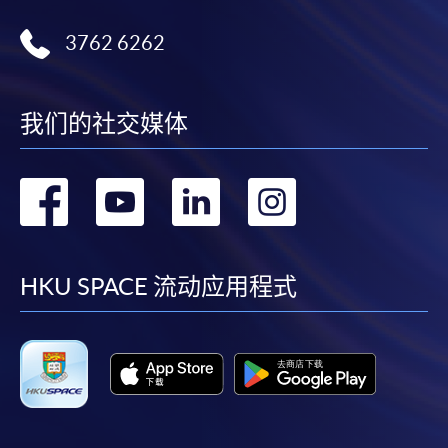
選用網上報名服務必須在已接駁互聯網及支援
3762 6262
JavaScript程式瀏覽器的電腦上進行。建議選用
Google Chrome瀏覽器。
申請人不應閒置申請超過10分鐘。否則，申請人
我们的社交媒体
必須重新開始整個申請程序。
網上報名只支援「提早報讀優惠」。如需享用其他
转
转
转
转
報讀優惠，請親臨學院的報名中心報名。
在網上報名過程中，由於提交課程申請和付款在系
到
到
到
到
統處理上為兩個不同的程序，成功付款並不保證成
功被獲取錄。任何不成功的申請，課程組職員將儘
facebook
youtube
linkedin
instag
HKU SPACE 流动应用程式
快與 閣下聯絡。
申請人應注意，不論親身或網上報讀，相同的課
程/科目只可提交一次申請。
在網上報名過程中，付款成功後，網頁將顯示付款
確認。另外，確認電子郵件亦會發送到 閣下的電
子郵件帳戶。請保留確定回條作日後查詢用途。