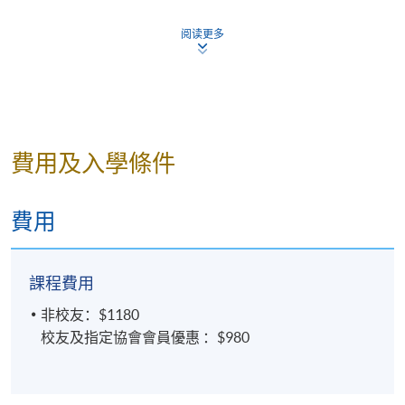
13:00-
Will
報名, 必須
(星
南分
校友及指
16:00
Leung
親臨學院
阅读更多
期
校
定協會會
任何一所
日)
員優惠
報名中心
報名
如有需要，學科部門保留更改以上時間表的權利
費用及入學條件
導師
費用
課程費用
非校友：$1180
校友及指定協會會員優惠 ：$980