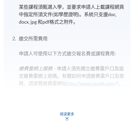
某些課程須甄選入學，並要求申請人上載課程網頁
中指定所須文件(如學歷證明)。系統只支援doc,
docx, jpg 和pdf格式之附件。
Will 亦參加了各種國外的美食活動，並活躍在不同的媒
體平台上，包括電視、廣播、雜誌和網站及社交媒
體。曾在日本亞洲精英廚師薈上獲得了金獎及不同的
繳交所需費用
比賽得獎，積極參與烹飪和社區活動，旨在將香港的
餐飲文化融入西式菜肴中。
申請人可使用以下方式繳交報名費或課程費用:
繳費靈網上服務
- 申請人須先開立繳費靈戶口及設
定繳費靈網上密碼。有關如何申請繳費靈戶口及密
碼，請瀏覽繳費靈網址
http://www.ppshk.com
。
*信用咭網上繳費服務
- 申請人可以 VISA 或
Mastercard（包括「香港大學專業進修學院
Mastercard卡」）繳付學費。
阅读更多
*香港大學專業進修學院Mastercard卡
持有人如欲享用十個