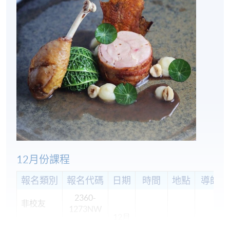
報名代碼
2360-1273NW
開課日期
2025年12月7日 (星期日)
現時接受報名
地點
港島南分校
12月份課程
Room 202, NUTRITION AND CULINARY SCIENCE
LAB @薄扶林
報名類別
報名代碼
日期
時間
地點
導師
2360-
非校友
1273NW
12月
不可網上
7日
港島