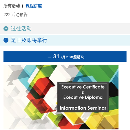
所有活动
课程讲座
222
活动预告
过往活动
是日及即将举行
31
7月 2020
(星期五)