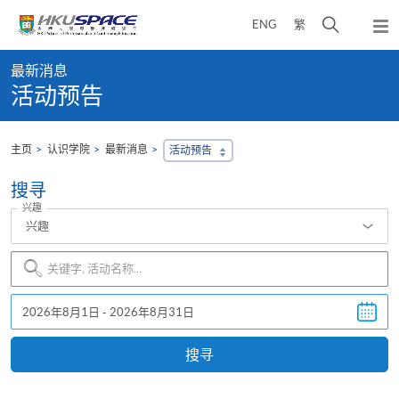
Skip
打
ENG
繁
to
弹
main
开
出
Main
content
搜
主
最新消息
content
菜
寻
活动预告
start
单
介
面
主页
认识学院
最新消息
活动预告
搜寻
兴趣
兴趣
Search
Event
搜寻