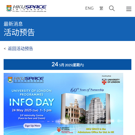
Skip
打
ENG
繁
to
弹
main
开
出
Main
content
搜
主
最新消息
content
菜
寻
活动预告
start
单
介
面
<
返回活动预告
24
5月 2025
(星期六)