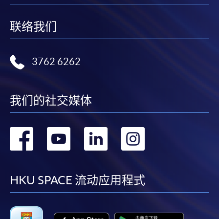
联络我们
3762 6262
我们的社交媒体
转
转
转
转
到
到
到
到
facebook
youtube
linkedin
instag
HKU SPACE 流动应用程式