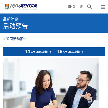
Skip
打
ENG
繁
to
弹
main
开
出
Main
content
搜
主
最新消息
content
菜
寻
活动预告
start
单
介
面
<
返回活动预告
11
18
6月 2018
(星期一)
5月 2026
(星期一)