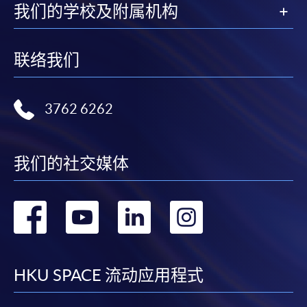
我们的学校及附属机构
联络我们
3762 6262
我们的社交媒体
转
转
转
转
到
到
到
到
facebook
youtube
linkedin
instag
HKU SPACE 流动应用程式