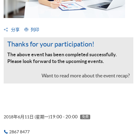
分享
列印
Thanks for your participation!
The above event has been completed successfully.
Please look forward to the upcoming events.
Want to read more about the event recap?
19:00 - 20:00
2018年6月11日 (星期一)
免费
2867 8477