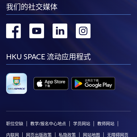
我们的社交媒体
转
转
转
转
到
到
到
到
facebook
youtube
linkedin
instag
HKU SPACE 流动应用程式
职位空缺
教学/报名中心地点
学员网站
教师网站
内联网
网页出版政策
私隐政策
网站地图
无障碍网页