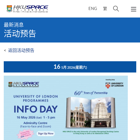
Skip
打
ENG
繁
to
弹
main
开
出
Main
content
搜
主
最新消息
content
菜
寻
活动预告
start
单
介
面
<
返回活动预告
16
5月 2026
(星期六)