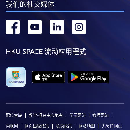
我们的社交媒体
转
转
转
转
到
到
到
到
facebook
youtube
linkedin
instag
HKU SPACE 流动应用程式
职位空缺
教学/报名中心地点
学员网站
教师网站
内联网
网页出版政策
私隐政策
网站地图
无障碍网页