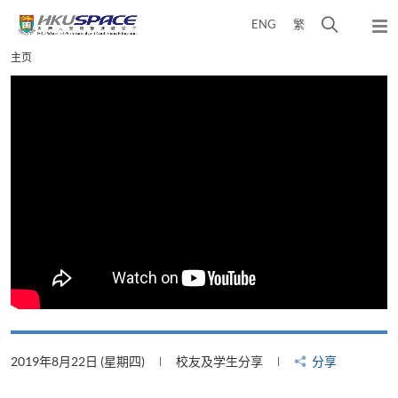
Skip
打
ENG
繁
to
弹
main
开
出
Main
主页
content
搜
主
content
菜
寻
start
单
介
面
2019年8月22日 (星期四)
校友及学生分享
分享
2