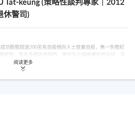
U Tat-keung (策略性談判專家｜2012
休警司)
員，成功勸服超過200名有自殺傾向人士放棄自殺，無一失敗紀
戰經驗，曾為多個政府部門、學校及社福機構提供培訓，深
機談判的培訓工作！首先為大灣區包括廣東警官學院及南沙談判
阅读更多
教育基金將危機談判的技巧輸送到湖南的婁底市！亦為湖南株洲
自發自資的公益工作！