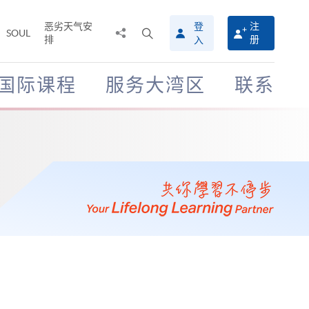
恶劣天气安
登
注
分
打
SOUL
排
册
入
享
开
至
搜
寻
国际课程
服务大湾区
联系
介
面