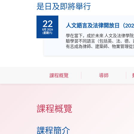
是日及即將舉行
22
人文語言及法律開放日（202
8月 2026
(星期六)
學在當下，成於未來 人文及法律學院開放日主題為「學在當下，成於未來」，內容非常豐富，涵蓋語言，文化藝術及不同專業，絕不容錯過！ 歡迎閣下到來體
驗學習不同語言（包括英、法、德、
有志成為律師、建築師、物業管理從業員的
坊、體驗課堂和豐富資訊講座。萬勿
課程概覽
導師
課程概覽
課程簡介