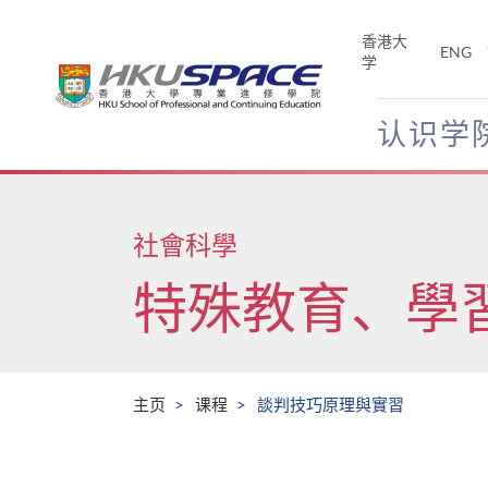
Skip
to
香港大
ENG
main
学
content
认识学
Main
content
start
社會科學
特殊教育、學
主页
课程
談判技巧原理與實習