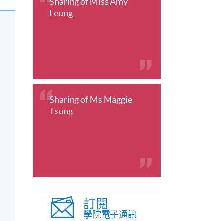
Sharing of Miss Amy
Leung
Sharing of Ms Maggie
Tsung
訂閱
學院電子通訊