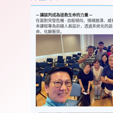
—
讓談判成為拯救生命的力量
—
在面對突發危機 - 自殺傾向、情緒崩潰、
本課程專為前線人員設計，透過系統化的談
命、化解衝突。