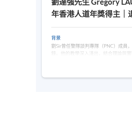
劉達強先生 Gregory LA
年香港人道年獎得主｜退
背景
劉Sir曾任警隊談判專隊（PNC）成
錄。他的教學深入淺出，結合理論與實
受好評。劉Sir也開始在國內啟動危
隊分享工作！2023年開始透過軒轅
市撰寫訓練手冊！所有印刷的教材都是