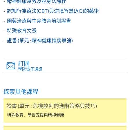
精神健康急救及脫身法課程
親身報名/郵遞
認知行為療法(CBT)與逆境智慧(AQ)的藝術
報讀新課程
園藝治療與生命教育培訓證書
特殊教育文憑
凡以「先到先得」為取錄方式的課程，請填妥
證書 (單元 : 精神健康推廣導論)
SF26報名表，親往
報名中心
或以郵遞方式連同學
費以及所需證明文件呈交。
訂閱
[
下載報名表SF26
]
學院電子通訊
申請學歷頒授及專業課程可能需要其他資料，報名
表可向報名中心或有關課程負責人索取。填妥申請
探索其他課程
表格後，請連同報名費/學費以及所需證明文件親
往報名中心或以郵遞方式遞交。
證書 (單元 : 危機談判的進階策略與技巧)
特殊教育、學習支援與精神健康
報讀同一學歷頒授課程內其他單元