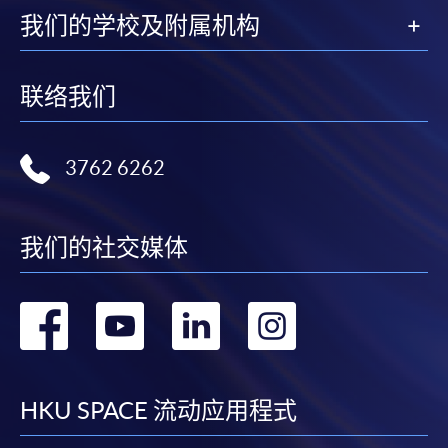
必須重新開始整個申請程序。
我们的学校及附属机构
網上報名只支援「提早報讀優惠」。如需享用其他
報讀優惠，請親臨學院的報名中心報名。
联络我们
在網上報名過程中，由於提交課程申請和付款在系
統處理上為兩個不同的程序，成功付款並不保證成
功被獲取錄。任何不成功的申請，課程組職員將儘
3762 6262
快與 閣下聯絡。
申請人應注意，不論親身或網上報讀，相同的課
程/科目只可提交一次申請。
我们的社交媒体
在網上報名過程中，付款成功後，網頁將顯示付款
確認。另外，確認電子郵件亦會發送到 閣下的電
转
转
转
转
子郵件帳戶。請保留確定回條作日後查詢用途。
除特殊情況(例如課程因報名人數不足而被取消)及
到
到
到
到
法例規定外，一切已繳費用，概不退還。
facebook
youtube
linkedin
instag
如須甄選入學，則正式收據並不可作為 閣下已獲
HKU SPACE 流动应用程式
取錄的證明。學院將在截止報名日期後儘快通知申