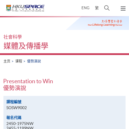
Skip
打
ENG
繁
to
弹
main
开
出
Main
content
搜
主
content
菜
寻
start
单
介
社會科學
面
媒體及傳播學
主页
课程
優勢演說
Presentation to Win
優勢演說
課程編號
SOSW9002
報名代碼
2450-1975NW
2455-1199NW