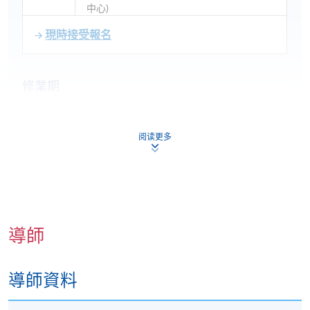
中心)
現時接受報名
修業期
10月課程：
2026年10月7日-2026年10月28日 (共4講)
阅读更多
逢周三，下午7時15分至9時45分
九龍東分校 (九龍灣宏開道28號)
11月課程：
2026年11月19日-2026年12月10日 (共4講)
逢周四，下午7時15分至9時45分
導師
九龍西分校 (九龍荔枝角道888號南商金融創新中心)
導師資料
地點
九龍東分校