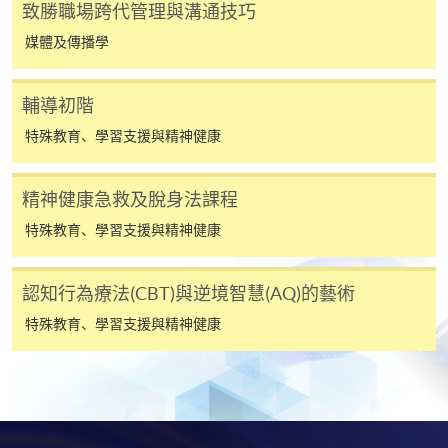
致勝職場跨代管理與溝通技巧
​學院為學歷頒授課程特設「註冊及學費通知」，適
媒體及傳播學
用於一般學歷頒授課程。
輔導初階
課程負責人會為學員送上「註冊及學費通知」
(「通知」)，請填妥有關「通知」，並親往報名中
特殊教育、學習支援與精神健康
心或以郵遞方式，遞交「通知」及繳交所需費用。
精神健康急救及脫身法課程
有關繳費詳情，請參閱
付款方法
。如對報名程序有任
特殊教育、學習支援與精神健康
何疑問，請詳閱個別課程資料，或聯絡有關課程負責
人或報名中心。
認知行為療法(CBT)與逆境智慧(AQ)的藝術
課程/科目報名注意事項:
特殊教育、學習支援與精神健康
選用網上報名服務必須在已接駁互聯網及支援
JavaScript程式瀏覽器的電腦上進行。建議選用
Google Chrome瀏覽器。
申請人不應閒置申請超過10分鐘。否則，申請人