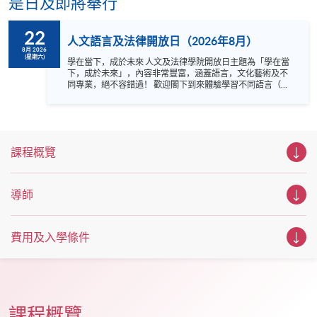
是日及即將舉行
22
人文語言及法律開放日（2026年8月）
8月 2026
(星期六)
學在當下，成於未來 人文及法律學院開放日主題為「學在當
下，成於未來」，內容非常豐富，涵蓋語言，文化藝術及不
同專業，絕不容錯過！ 歡迎閣下到來體驗學習不同語言（包
括英、法、德、西班牙、阿拉伯、日、韓和泰語）的樂趣，
參與相關講座。不同行業的專業人士亦會出席分享他們的專
業知識和經驗，對有志成為律師、建築師、物業管理從業員
的你，絕對是機會難逢。若你想瞭解心理學及相關的日常應
用，我們的講座更是首選之列。 開放日一共設有35個工作
課程概覽
坊、體驗課堂和豐富資訊講座。萬勿錯過是次活動，記得把
握機會，立刻報名參加，規劃學習之路，成就你的未來藍
圖！
導師
費用及入學條件
課程概覽