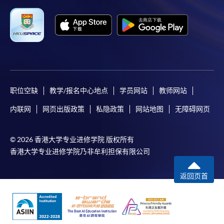
請者是否獲取錄。落選的申請人將獲退還已繳交的
學費。
免責聲明
本學院為學院開設的其中一些課程提供在線服務的平台。雖然
职位空缺
教学/报名中心地点
学员网站
教师网站
本學院會力求在有關網頁上刊載的資訊正確和合時，但本學院
内联网
网页出版政策
私隐政策
网站地图
无障碍网页
卻不能為這些資訊作出任何明確或隱含的保證。本學院尤其不
會保證下列各項：資訊並無侵犯版權，資訊可安全使用、資訊
© 2026 香港大学专业进修学院 版权所有
準確、資訊適合任何目的、資訊不含電腦病毒等。
香港大学专业进修学院乃非牟利担保有限公司
本學院（包括其僱員及附屬機構）對你在網上付款而由下列原
返回页首
因所導致的任何損失，一概不負責；上述原因包括：（1）由
付款銀行或獨立商戶因為付款的網關在處理付款的信用卡、付
款卡、智能卡或其他付款的設施時出現任何信息或資訊傳送的
失誤、延誤、中斷、中止、或限制（2）從付款的網關傳送而