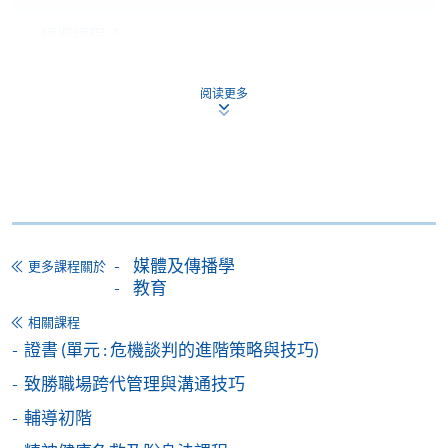
-
短期課程
-
個別學歷頒授課程
阅读更多
報讀同一學歷頒授課程內其他單元
個別課程為須報讀同一學歷頒授課程及其他單元或繳
交下期學費的學員，提供網上服務，如學員就讀的課
程設有此服務，課程負責人會通知學員有關程序。
媒體及傳播學
更多課程關於
教育
網上支付可通過「繳費靈」(PPS) (不適用於手機)、
VISA 或 Mastercard、「微信支付」(Online WeChat
相關課程
Pay) 、「支付寶」(Online Alipay) 或 「轉數快」(FPS)
證書 (單元 : 危機談判的進階策略與技巧)
繳付學費。
致勝職場跨代管理與溝通技巧
輔導初階