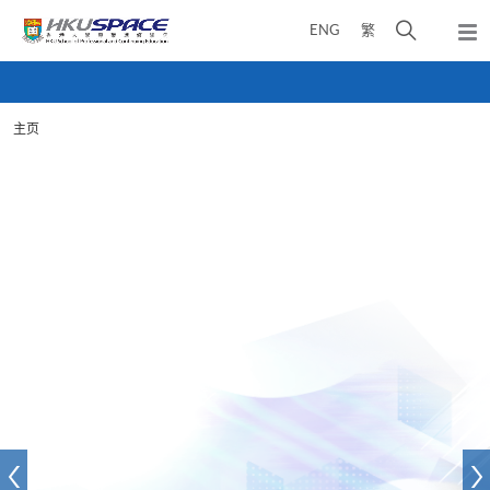
Skip
打
ENG
繁
to
弹
main
开
出
Main
content
搜
主
content
菜
寻
start
单
主页
介
面