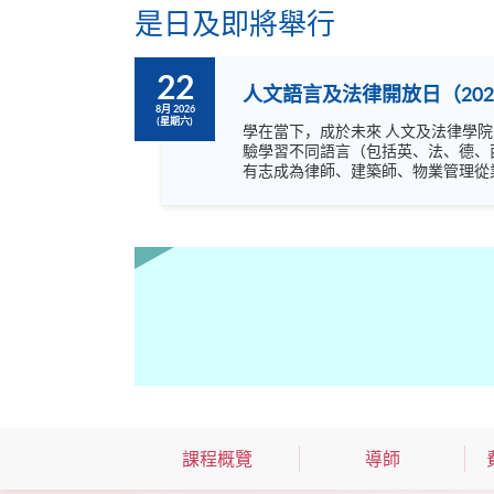
是日及即將舉行
22
人文語言及法律開放日（202
8月 2026
(星期六)
學在當下，成於未來 人文及法律學院開放日主題為「學在當下，成於未來」，內容非常豐富，涵蓋語言，文化藝術及不同專業，絕不容錯過！ 歡迎閣下到來體
驗學習不同語言（包括英、法、德、
有志成為律師、建築師、物業管理從業員的
坊、體驗課堂和豐富資訊講座。萬勿
課程概覽
導師