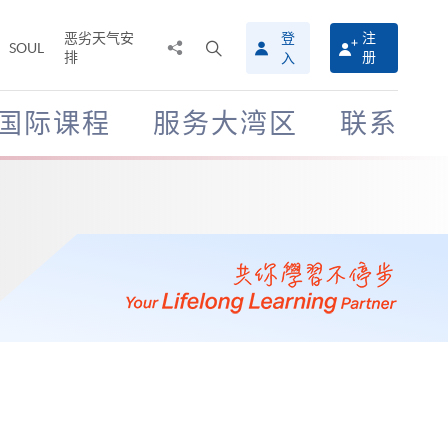
恶劣天气安
登
注
分
打
SOUL
排
册
入
享
开
至
搜
寻
国际课程
服务大湾区
联系
介
面