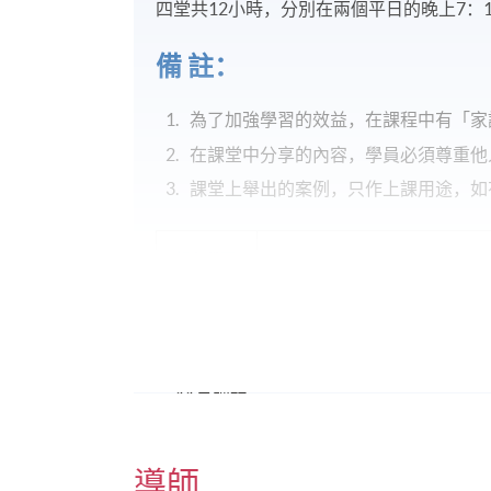
四堂共12小時，分別在兩個平日的晚上7：15 -
備
註：
為了加強學習的效益，在課程中有「家
在課堂中分享的內容，學員必須尊重他
課堂上舉出的案例，只作上課用途，如
報名代碼
2455-1278NW
開課日期
2026年11月17日 (星期二)
修業期
11月課程:
2026年11月17日至11月28日(共4講)
星期二 17/11 和 24/11, 7:15 PM – 9:45
導師
星期六 21/11 和 28/11, 2:00 PM – 5:30