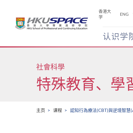
Skip
to
香港大
ENG
main
学
content
认识学
Main
content
start
社會科學
特殊教育、學
主页
课程
認知行為療法(CBT)與逆境智慧(