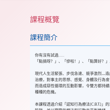
課程概覽
課程簡介
你有沒有試過……
「點搞呀？」、「慘啦！」、「點算好？」
現代人生活緊張、步伐急速、競爭激烈...
治療，對事主的思想、感覺、身體及行為會
而造成惡性循環的互動影響，令雙方都持續
種種的危機。
本課程透過介紹「認知行為療法(C.B.T.