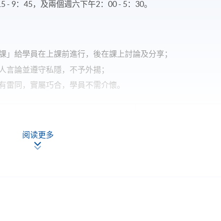
 9：45，及兩個週六下午2：00 - 5：30。
課」給學員在上課前進行，後在課上討論及分享；
人言論並遵守私隱，不予外揚；
有雷同，實屬巧合，學員不需介懷。
現時接受報名
阅读更多
 PM, (每節2.5小時）
 PM, (每節3.5小時）