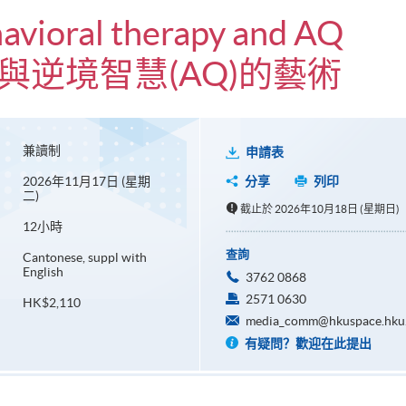
havioral therapy and AQ
)與逆境智慧(AQ)的藝術
兼讀制
申請表
2026年11月17日 (星期
分享
列印
二)
截止於 2026年10月18日 (星期日)
12小時
查詢
Cantonese, suppl with
English
3762 0868
2571 0630
HK$2,110
media_comm@hkuspace.hku
有疑問？歡迎在此提出