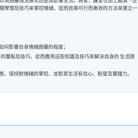
以免困擾情況惡化而更加影響生活。再者，課堂也加上點滴「正
關學理及技巧來掌控情緒，從而找尋可行而奏效的方法來建立一
如何影響自身情緒困擾的程度；
.）」的重點及技巧，從而應用這些知識及技巧來解決自身的 生活困
態，保持對情緒的掌控、並對其生活有信心、盼望及實踐力。