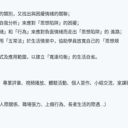
的類別，又找出與困擾情緒的關聯；
自我分析」來應對「思想陷阱」的困擾；
緒」和「行為」來應對負面情緒而走出「思想陷阱」的 進路；
用「五常法」於生活情景中，協助學員放寬自己的 「思想規
式及應用範圍，以建立「寬達均衡」的生活自省。
息、專業評量、視頻播放、體驗活動、個人習作、小組交流、家課
人際關係、職場張力、上癮行為、長者生活的際遇….）