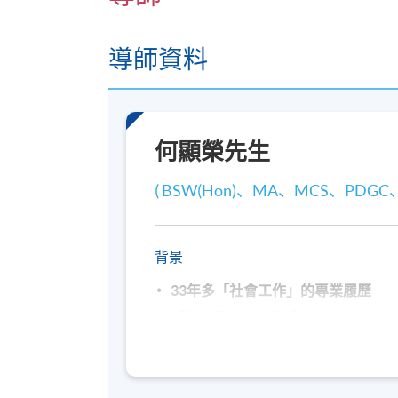
導師資料
何顯榮先生
( BSW(Hon)、MA、MCS、PDGC
背景
33
年多「社會工作」的專業履歷
「精神健康復元模式」教練
「精神健康急救」資深導師