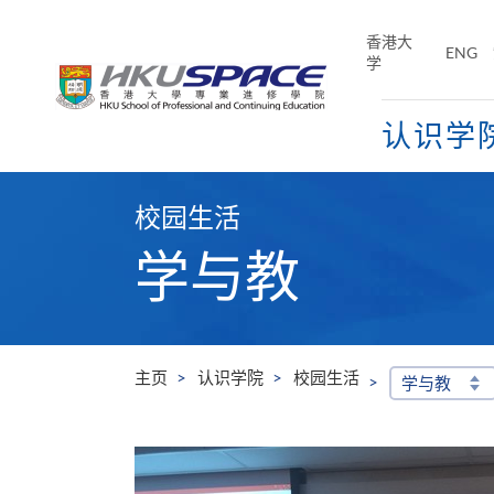
Skip
to
香港大
ENG
main
学
content
认识学
Main
content
校园生活
start
学与教
主页
认识学院
校园生活
学与教