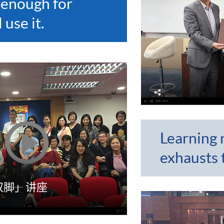
 enough for
use it.
分
享
Learning 
exhausts 
双脚」讲座