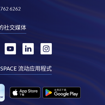
3762 6262
的社交媒体
转
转
转
转
到
到
到
到
facebook
youtube
linkedin
instagram
 SPACE 流动应用程式