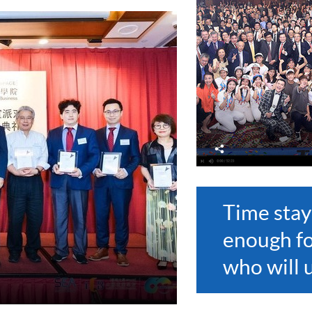
分
享
Time stay
enough f
who will u