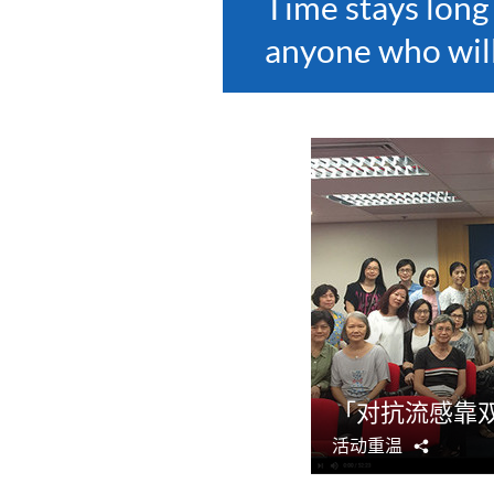
Time stays long
anyone who will 
「对抗流感靠
活动重温
分
享