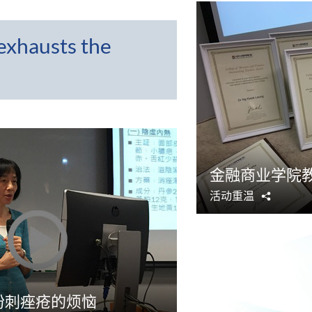
exhausts the
金融商业学院
活动重温
分
享
粉刺痤疮的烦恼