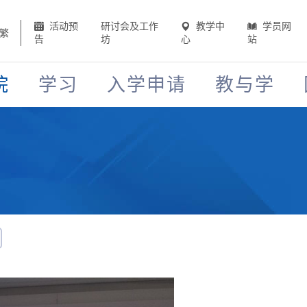
活动预
研讨会及工作
教学中
学员网
繁
告
坊
心
站
院
学习
入学申请
教与学