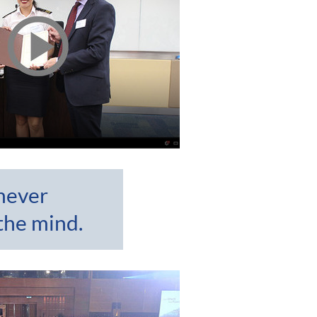
never
the mind.