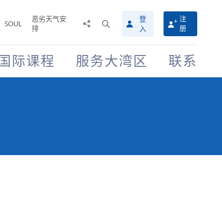
恶劣天气安
登
注
分
打
SOUL
排
册
入
享
开
至
搜
寻
国际课程
服务大湾区
联系
介
面