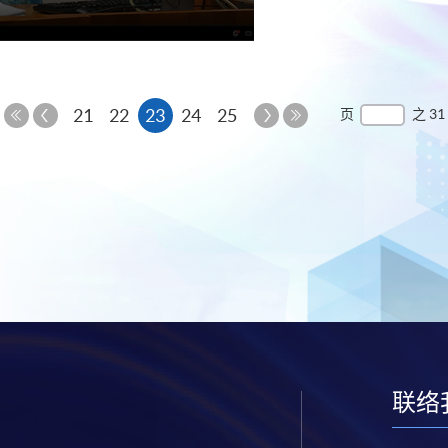
上
本
下
21
22
23
24
25
页
之 31
一
一
第
最
页
页
页
一
后
页
一
页
联络