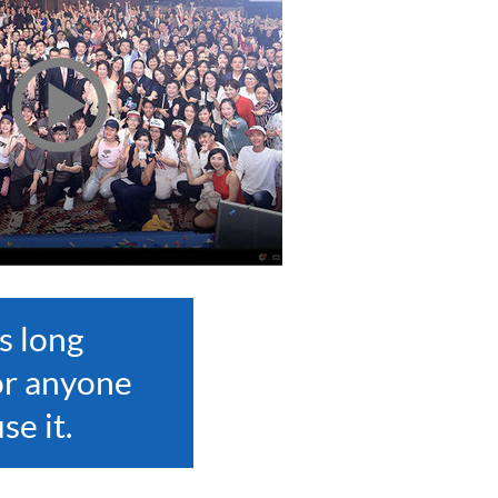
s long
or anyone
se it.